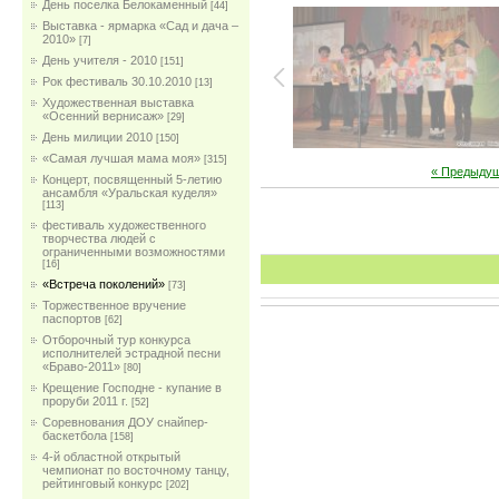
День поселка Белокаменный
[44]
Выставка - ярмарка «Сад и дача –
2010»
[7]
День учителя - 2010
[151]
Рок фестиваль 30.10.2010
[13]
Художественная выставка
«Осенний вернисаж»
[29]
День милиции 2010
[150]
«Самая лучшая мама моя»
[315]
« Предыду
Концерт, посвященный 5-летию
ансамбля «Уральская куделя»
[113]
фестиваль художественного
творчества людей с
ограниченными возможностями
[16]
«Встреча поколений»
[73]
Торжественное вручение
паспортов
[62]
Отборочный тур конкурса
исполнителей эстрадной песни
«Браво-2011»
[80]
Крещение Господне - купание в
проруби 2011 г.
[52]
Соревнования ДОУ снайпер-
баскетбола
[158]
4-й областной открытый
чемпионат по восточному танцу,
рейтинговый конкурс
[202]