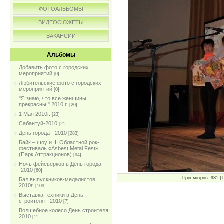
ФОТОАЛЬБОМЫ
ВИДЕОСЮЖЕТЫ
ВАКАНСИИ
Альбомы
Добавить фото с городских
мероприятий
[0]
Любительские фото с городских
мероприятий
[0]
"Я знаю, что все женщины
прекрасны!" 2010 г.
[20]
1 Мая 2010г.
[23]
Сабантуй-2010
[21]
День города - 2010
[283]
Байк – шоу и III Областной рок-
фестиваль «Asbest Metal Fest»
(Парк Аттракционов)
[94]
Ночь фейеверков в День города
-2010
[60]
Просмотров: 931 | 
Бал выпускников-медалистов
2010г.
[109]
Выставка техники в День
строителя - 2010
[7]
Волшебное колесо День строителя
2010
[11]