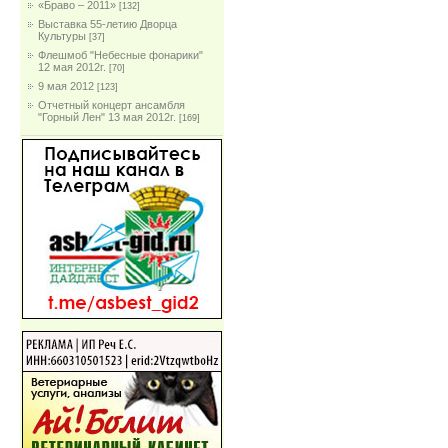
«Браво – 2011»
[132]
Выставка 55-летию Дворца
Культуры
[37]
Флешмоб "Небесные фонарики"
12 мая 2012г.
[70]
9 мая 2012
[123]
Отчетный концерт ансамбля
"Горный Лен" 13 мая 2012г.
[169]