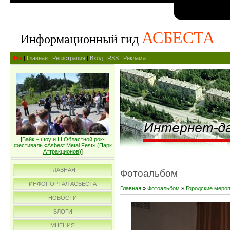
АСБЕСТА
Информационный гид
14+
|
Главная
|
Регистрация
|
Вход
|
RSS
|
Реклама
[
Байк – шоу и III Областной рок-
фестиваль «Asbest Metal Fest» (Парк
Аттракционов)
]
ГЛАВНАЯ
Фотоальбом
ИНФОПОРТАЛ АСБЕСТА
Главная
»
Фотоальбом
»
Городские меро
НОВОСТИ
БЛОГИ
МНЕНИЯ