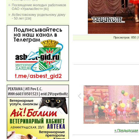
Посвящение молодых работников
ОАО «Ураласбест»
[61]
Асбестовскому родильному дому
- 50 лет
[234]
Просмотров: 850 | 
« Предыдущая