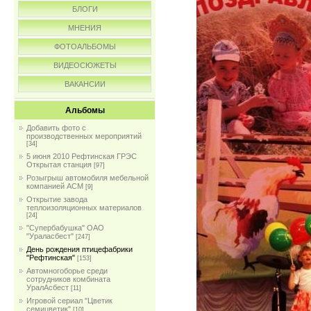
БЛОГИ
МНЕНИЯ
ФОТОАЛЬБОМЫ
ВИДЕОСЮЖЕТЫ
ВАКАНСИИ
Альбомы
Добавить фото с
производственных мероприятий
[34]
5 июня 2010 Рефтинская ГРЭС
Открытая станция
[97]
Розыгрыш автомобиля мебельной
компанией АСМ
[9]
Открытие завода
теплоизоляционных материалов
[24]
"Супербабушка" ОАО
"Ураласбест"
[247]
День рождения птицефабрики
"Рефтинская"
[153]
Автомногоборье среди
сотрудников комбината
УралАсбест
[11]
Игровой сериал "Цветик
семицветик"
[10]