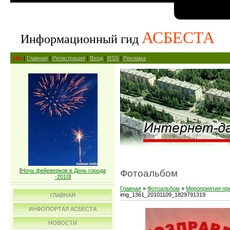
АСБЕСТА
Информационный гид
14+
|
Главная
|
Регистрация
|
Вход
|
RSS
|
Реклама
[
Ночь фейеверков в День города
Фотоальбом
-2010
]
Главная
»
Фотоальбом
»
Мероприятия пр
img_1361_20101109_1829791319
ГЛАВНАЯ
ИНФОПОРТАЛ АСБЕСТА
НОВОСТИ