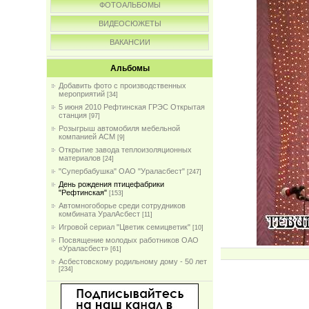
ФОТОАЛЬБОМЫ
ВИДЕОСЮЖЕТЫ
ВАКАНСИИ
Альбомы
Добавить фото с производственных
мероприятий
[34]
5 июня 2010 Рефтинская ГРЭС Открытая
станция
[97]
Розыгрыш автомобиля мебельной
компанией АСМ
[9]
Открытие завода теплоизоляционных
материалов
[24]
"Супербабушка" ОАО "Ураласбест"
[247]
День рождения птицефабрики
"Рефтинская"
[153]
Автомногоборье среди сотрудников
комбината УралАсбест
[11]
Игровой сериал "Цветик семицветик"
[10]
Посвящение молодых работников ОАО
«Ураласбест»
[61]
Асбестовскому родильному дому - 50 лет
[234]