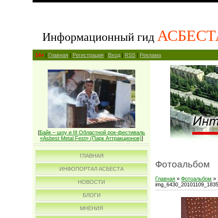
АСБЕСТ
Информационный гид
14+
|
Главная
|
Регистрация
|
Вход
|
RSS
|
Реклама
[
Байк – шоу и III Областной рок-фестиваль
«Asbest Metal Fest» (Парк Аттракционов)
]
ГЛАВНАЯ
Фотоальбом
ИНФОПОРТАЛ АСБЕСТА
Главная
»
Фотоальбом
»
НОВОСТИ
img_6430_20101109_183
БЛОГИ
МНЕНИЯ