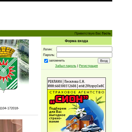
Приветствую Вас
Гость
Форма входа
Логин:
Пароль:
запомнить
Забыл пароль
|
Регистрация
1104-172018-