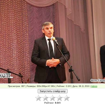
Просмотров: 887 | Размеры: 600x399px/47.8Kb | Рейтинг: 0.0/0 | Дата: 08.11.2010 |
Admin
Рейтинг
:
0.0
/
0