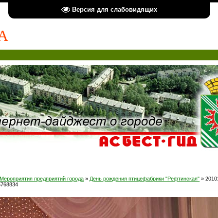
Версия для слабовидящих
А
Мероприятия предприятий города
»
День рождения птицефабрики "Рефтинская"
» 2010
5768834