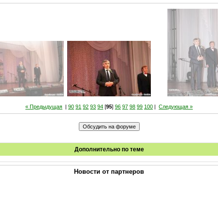
« Предыдущая
|
90
91
92
93
94
[
95
]
96
97
98
99
100
|
Следующая »
Дополнительно по теме
Новости от партнеров