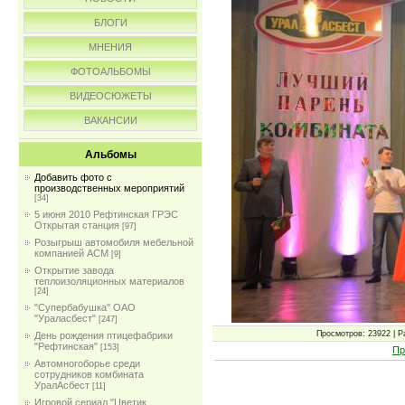
БЛОГИ
МНЕНИЯ
ФОТОАЛЬБОМЫ
ВИДЕОСЮЖЕТЫ
ВАКАНСИИ
Альбомы
Добавить фото с
производственных мероприятий
[34]
5 июня 2010 Рефтинская ГРЭС
Открытая станция
[97]
Розыгрыш автомобиля мебельной
компанией АСМ
[9]
Открытие завода
теплоизоляционных материалов
[24]
"Супербабушка" ОАО
"Ураласбест"
[247]
Просмотров: 23922 | Ра
День рождения птицефабрики
"Рефтинская"
[153]
Пр
Автомногоборье среди
сотрудников комбината
УралАсбест
[11]
Игровой сериал "Цветик