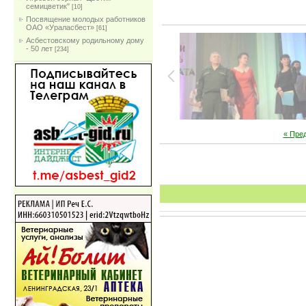
семицветик"
[10]
Посвящение молодых работников
ОАО «Ураласбест»
[61]
Асбестовскому родильному дому
- 50 лет
[234]
« Пре