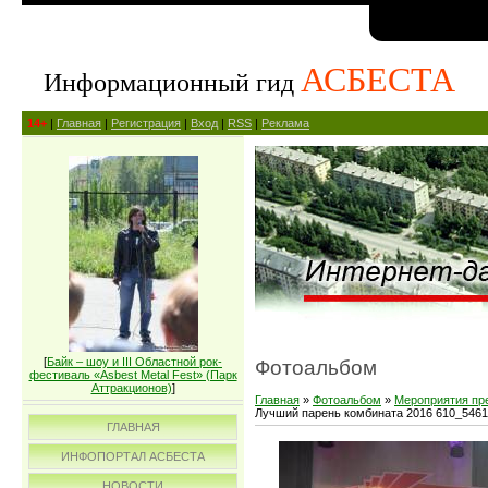
АСБЕСТА
Информационный гид
14+
|
Главная
|
Регистрация
|
Вход
|
RSS
|
Реклама
[
Байк – шоу и III Областной рок-
Фотоальбом
фестиваль «Asbest Metal Fest» (Парк
Аттракционов)
]
Главная
»
Фотоальбом
»
Мероприятия пр
Лучший парень комбината 2016 610_5461
ГЛАВНАЯ
ИНФОПОРТАЛ АСБЕСТА
НОВОСТИ