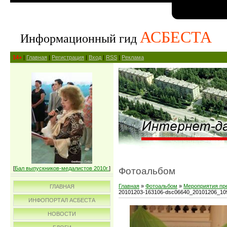
АСБЕСТА
Информационный гид
14+
|
Главная
|
Регистрация
|
Вход
|
RSS
|
Реклама
[
Бал выпускников-медалистов 2010г.
]
Фотоальбом
Главная
»
Фотоальбом
»
Мероприятия пр
ГЛАВНАЯ
20101203-163106-dsc06640_20101206_10
ИНФОПОРТАЛ АСБЕСТА
НОВОСТИ