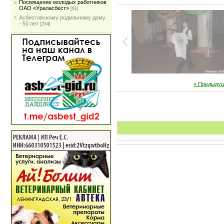
Посвящение молодых работников
ОАО «Ураласбест»
[61]
Асбестовскому родильному дому
- 50 лет
[234]
« Предыду