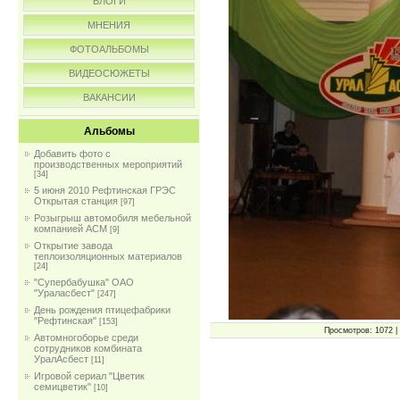
БЛОГИ
МНЕНИЯ
ФОТОАЛЬБОМЫ
ВИДЕОСЮЖЕТЫ
ВАКАНСИИ
Альбомы
Добавить фото с
производственных мероприятий
[34]
5 июня 2010 Рефтинская ГРЭС
Открытая станция
[97]
Розыгрыш автомобиля мебельной
компанией АСМ
[9]
Открытие завода
теплоизоляционных материалов
[24]
"Супербабушка" ОАО
"Ураласбест"
[247]
День рождения птицефабрики
"Рефтинская"
[153]
Просмотров: 1072 | 
Автомногоборье среди
сотрудников комбината
УралАсбест
[11]
Игровой сериал "Цветик
семицветик"
[10]