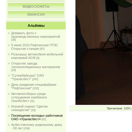
ВИДЕОСЮЖЕТЫ
ВАКАНСИИ
Альбомы
Добавить фото с
производственных мероприятий
[34]
5 июня 2010 Рефтинская ГРЭС
Открытая станция
[97]
Розыгрыш автомобиля мебельной
компанией АСМ
[9]
Открытие завода
теплоизоляционных материалов
[24]
"Супербабушка" ОАО
"Ураласбест"
[247]
День рождения птицефабрики
"Рефтинская"
[153]
Автомногоборье среди
сотрудников комбината
УралАсбест
[11]
Игровой сериал "Цветик
Просмотров: 1220 | 
семицветик"
[10]
Посвящение молодых работников
ОАО «Ураласбест»
[61]
Асбестовскому родильному дому
- 50 лет
[234]