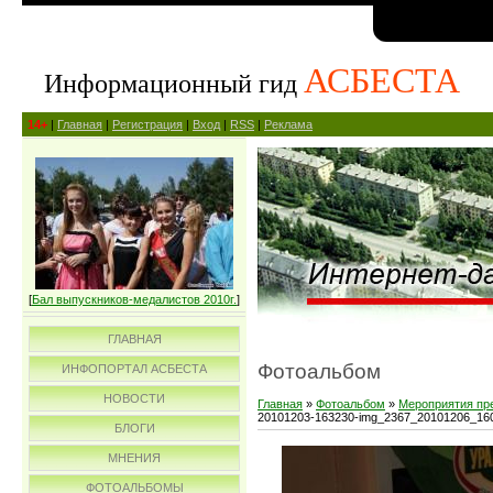
АСБЕСТА
Информационный гид
14+
|
Главная
|
Регистрация
|
Вход
|
RSS
|
Реклама
[
Бал выпускников-медалистов 2010г.
]
ГЛАВНАЯ
Фотоальбом
ИНФОПОРТАЛ АСБЕСТА
НОВОСТИ
Главная
»
Фотоальбом
»
Мероприятия пр
20101203-163230-img_2367_20101206_16
БЛОГИ
МНЕНИЯ
ФОТОАЛЬБОМЫ