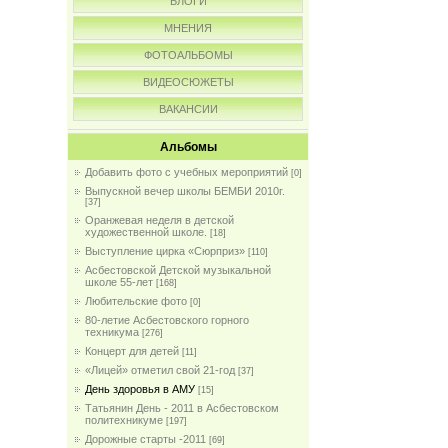
БЛОГИ
МНЕНИЯ
ФОТОАЛЬБОМЫ
ВИДЕОСЮЖЕТЫ
ВАКАНСИИ
Альбомы
Добавить фото с учебных мероприятий
[0]
Выпускной вечер школы БЕМБИ 2010г.
[37]
Оранжевая неделя в детской
художественной школе.
[18]
Выступление цирка «Сюрприз»
[110]
Асбестовской Детской музыкальной
школе 55-лет
[168]
Любительские фото
[0]
80-летие Асбестовского горного
техникума
[276]
Концерт для детей
[11]
«Лицей» отметил свой 21-год
[37]
День здоровья в АМУ
[15]
Татьянин День - 2011 в Асбестовском
политехникуме
[197]
Дорожные старты -2011
[69]