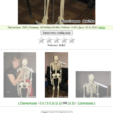
Просмотров: 3593 | Размеры: 307x600px/29.8Kb | Рейтинг: 0.0/0 | Дата: 20.11.2010 |
Admin
Рейтинг
:
0.0
/
0
« Предыдущая
|
5
6
7
8
9
10
11
12
[
13
]
14
15
|
Следующая »