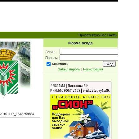
Приветствую Вас
Гость
Форма входа
Логин:
Пароль:
запомнить
Забыл пароль
|
Регистрация
_20101117_1648259837