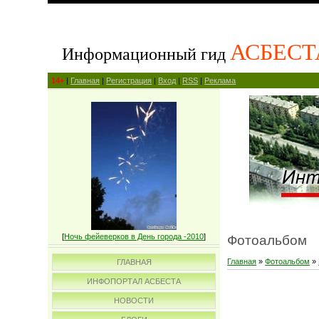
АСБЕСТ
Информационный гид
14+
|
Главная
|
Регистрация
|
Вход
|
RSS
|
Реклама
[
Ночь фейеверков в День города -2010
]
Фотоальбом
Главная
»
Фотоальбом
»
ГЛАВНАЯ
ИНФОПОРТАЛ АСБЕСТА
НОВОСТИ