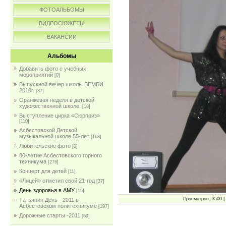
ФОТОАЛЬБОМЫ
ВИДЕОСЮЖЕТЫ
ВАКАНСИИ
Альбомы
Добавить фото с учебных
мероприятий
[0]
Выпускной вечер школы БЕМБИ
2010г.
[37]
Оранжевая неделя в детской
художественной школе.
[18]
Выступление цирка «Сюрприз»
[110]
Асбестовской Детской
музыкальной школе 55-лет
[168]
Любительские фото
[0]
80-летие Асбестовского горного
техникума
[276]
Концерт для детей
[11]
«Лицей» отметил свой 21-год
[37]
День здоровья в АМУ
[15]
Просмотров: 3500 | 
Татьянин День - 2011 в
Асбестовском политехникуме
[197]
Дорожные старты -2011
[69]