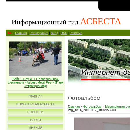
АСБЕСТА
Информационный гид
14+
|
Главная
|
Регистрация
|
Вход
|
RSS
|
Реклама
[
Байк – шоу и III Областной рок-
фестиваль «Asbest Metal Fest» (Парк
Аттракционов)
]
ГЛАВНАЯ
Фотоальбом
ИНФОПОРТАЛ АСБЕСТА
Главная
»
Фотоальбом
»
Мероприятия уч
img_1814_20101117_1807953203
НОВОСТИ
БЛОГИ
МНЕНИЯ