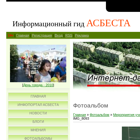
АСБЕСТА
Информационный гид
14+
|
Главная
|
Регистрация
|
Вход
|
RSS
|
Реклама
[
День города - 2010
]
ГЛАВНАЯ
Фотоальбом
ИНФОПОРТАЛ АСБЕСТА
НОВОСТИ
Главная
»
Фотоальбом
»
Мероприятия уч
IMG_8093
БЛОГИ
МНЕНИЯ
ФОТОАЛЬБОМЫ