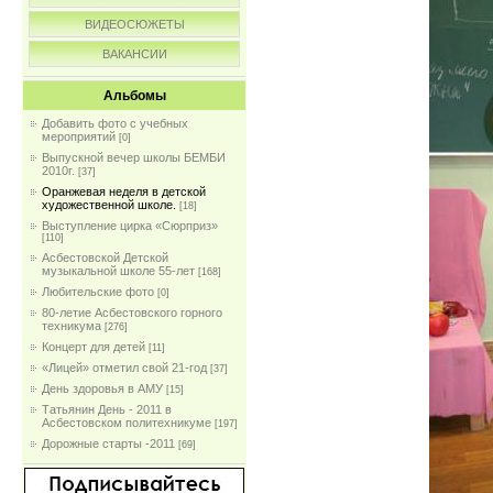
ВИДЕОСЮЖЕТЫ
ВАКАНСИИ
Альбомы
Добавить фото с учебных
мероприятий
[0]
Выпускной вечер школы БЕМБИ
2010г.
[37]
Оранжевая неделя в детской
художественной школе.
[18]
Выступление цирка «Сюрприз»
[110]
Асбестовской Детской
музыкальной школе 55-лет
[168]
Любительские фото
[0]
80-летие Асбестовского горного
техникума
[276]
Концерт для детей
[11]
«Лицей» отметил свой 21-год
[37]
День здоровья в АМУ
[15]
Татьянин День - 2011 в
Асбестовском политехникуме
[197]
Дорожные старты -2011
[69]