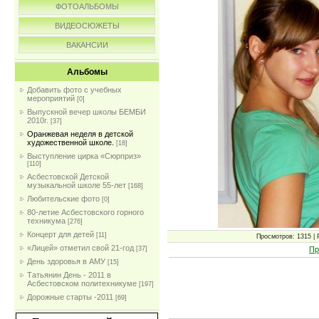
ФОТОАЛЬБОМЫ
ВИДЕОСЮЖЕТЫ
ВАКАНСИИ
Альбомы
Добавить фото с учебных
мероприятий
[0]
Выпускной вечер школы БЕМБИ
2010г.
[37]
Оранжевая неделя в детской
художественной школе.
[18]
Выступление цирка «Сюрприз»
[110]
Асбестовской Детской
музыкальной школе 55-лет
[168]
Любительские фото
[0]
80-летие Асбестовского горного
техникума
[276]
Концерт для детей
[11]
Просмотров: 1315 | 
«Лицей» отметил свой 21-год
Пр
[37]
День здоровья в АМУ
[15]
Татьянин День - 2011 в
Асбестовском политехникуме
[197]
Дорожные старты -2011
[69]