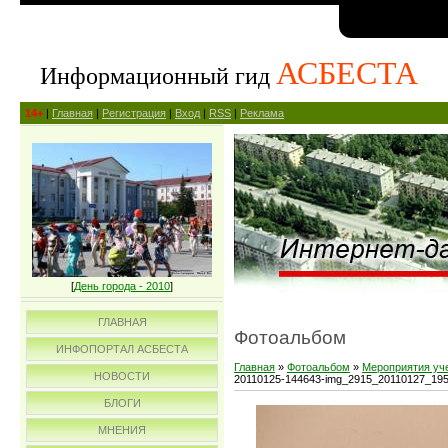
АСБЕСТА
Информационный гид
14+
|
Главная
|
Регистрация
|
Вход
|
RSS
|
Реклама
[
День города - 2010
]
ГЛАВНАЯ
Фотоальбом
ИНФОПОРТАЛ АСБЕСТА
Главная
»
Фотоальбом
»
Мероприятия уч
НОВОСТИ
20110125-144643-img_2915_20110127_19
БЛОГИ
МНЕНИЯ