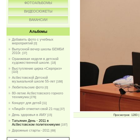
ФОТОАЛЬБОМЫ
ВИДЕОСЮЖЕТЫ
ВАКАНСИИ
Альбомы
Добавить фото с учебных
мероприятий
[0]
Выпускной вечер школы БЕМБИ
2010г.
[37]
Оранжевая неделя в детской
художественной школе.
[18]
Выступление цирка «Сюрприз»
[110]
Асбестовской Детской
музыкальной школе 55-лет
[168]
Любительские фото
[0]
80-летие Асбестовского горного
техникума
[276]
Концерт для детей
[11]
«Лицей» отметил свой 21-год
[37]
День здоровья в АМУ
Просмотров: 1283 | 
[15]
Татьянин День - 2011 в
Асбестовском политехникуме
[197]
Дорожные старты -2011
[69]