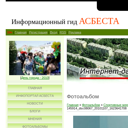
АСБЕСТА
Информационный гид
14+
|
Главная
|
Регистрация
|
Вход
|
RSS
|
Реклама
[
День города - 2010
]
ГЛАВНАЯ
Фотоальбом
ИНФОПОРТАЛ АСБЕСТА
НОВОСТИ
Главная
»
Фотоальбом
»
Спортивные мер
145914_dsc08067_20101107_1623641708
БЛОГИ
МНЕНИЯ
ФОТОАЛЬБОМЫ