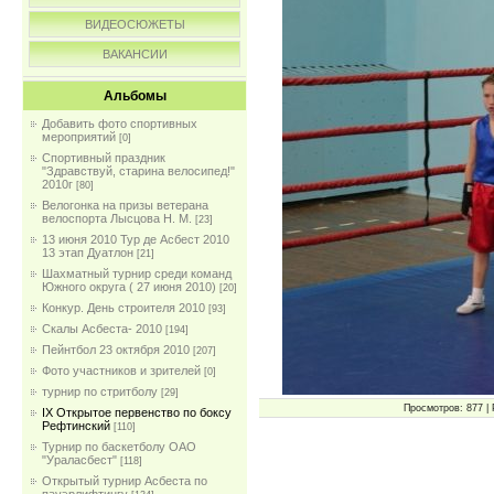
ВИДЕОСЮЖЕТЫ
ВАКАНСИИ
Альбомы
Добавить фото спортивных
мероприятий
[0]
Спортивный праздник
"Здравствуй, старина велосипед!"
2010г
[80]
Велогонка на призы ветерана
велоспорта Лысцова Н. М.
[23]
13 июня 2010 Тур де Асбест 2010
13 этап Дуатлон
[21]
Шахматный турнир среди команд
Южного округа ( 27 июня 2010)
[20]
Конкур. День строителя 2010
[93]
Скалы Асбеста- 2010
[194]
Пейнтбол 23 октября 2010
[207]
Фото участников и зрителей
[0]
турнир по стритболу
[29]
Просмотров: 877 | 
IX Открытое первенство по боксу
Рефтинский
[110]
Турнир по баскетболу ОАО
"Ураласбест"
[118]
Открытый турнир Асбеста по