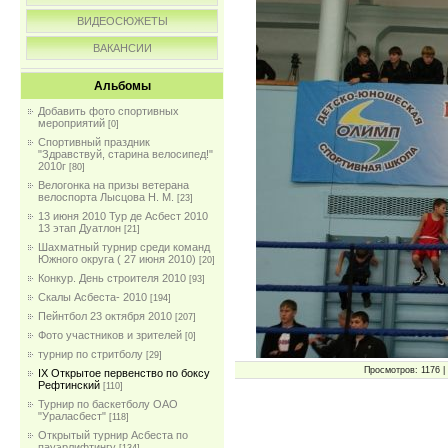
ВИДЕОСЮЖЕТЫ
ВАКАНСИИ
Альбомы
Добавить фото спортивных
мероприятий
[0]
Спортивный праздник
"Здравствуй, старина велосипед!"
2010г
[80]
Велогонка на призы ветерана
велоспорта Лысцова Н. М.
[23]
13 июня 2010 Тур де Асбест 2010
13 этап Дуатлон
[21]
Шахматный турнир среди команд
Южного округа ( 27 июня 2010)
[20]
Конкур. День строителя 2010
[93]
Скалы Асбеста- 2010
[194]
Пейнтбол 23 октября 2010
[207]
Фото участников и зрителей
[0]
турнир по стритболу
[29]
Просмотров: 1176 | 
IX Открытое первенство по боксу
Рефтинский
[110]
Турнир по баскетболу ОАО
"Ураласбест"
[118]
Открытый турнир Асбеста по
пауэрлифтингу