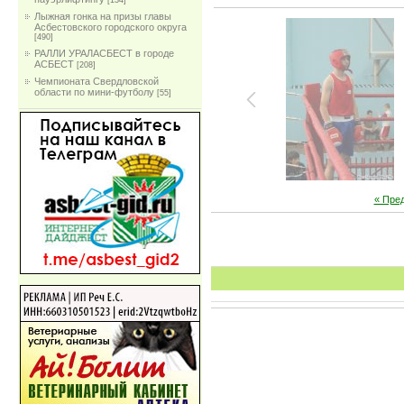
[134]
Лыжная гонка на призы главы
Асбестовского городского округа
[490]
РАЛЛИ УРАЛАСБЕСТ в городе
АСБЕСТ
[208]
Чемпионата Свердловской
области по мини-футболу
[55]
« Пре