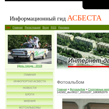
АСБЕСТА
Информационный гид
14+
|
Главная
|
Регистрация
|
Вход
|
RSS
|
Реклама
[
День города - 2010
]
ГЛАВНАЯ
Фотоальбом
ИНФОПОРТАЛ АСБЕСТА
НОВОСТИ
Главная
»
Фотоальбом
»
Спортивные мер
141502_dsc09117_20101107_1083052079
БЛОГИ
МНЕНИЯ
ФОТОАЛЬБОМЫ