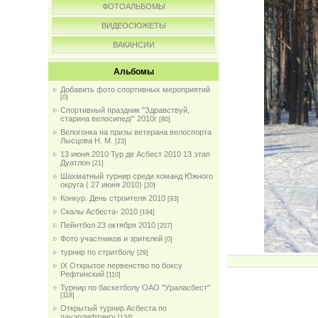
ФОТОАЛЬБОМЫ
ВИДЕОСЮЖЕТЫ
ВАКАНСИИ
Альбомы
Добавить фото спортивных мероприятий
[0]
Спортивный праздник "Здравствуй,
старина велосипед!" 2010г
[80]
Велогонка на призы ветерана велоспорта
Лысцова Н. М.
[23]
13 июня 2010 Тур де Асбест 2010 13 этап
Дуатлон
[21]
Шахматный турнир среди команд Южного
округа ( 27 июня 2010)
[20]
Конкур. День строителя 2010
[93]
Скалы Асбеста- 2010
[194]
Пейнтбол 23 октября 2010
[207]
Фото участников и зрителей
[0]
турнир по стритболу
[29]
IX Открытое первенство по боксу
Рефтинский
[110]
Турнир по баскетболу ОАО "Ураласбест"
[118]
Открытый турнир Асбеста по
пауэрлифтингу
[134]