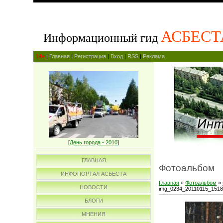
АСБЕСТ
Информационный гид
14+
|
Главная
|
Регистрация
|
Вход
|
RSS
|
Реклама
[
День города - 2010
]
ГЛАВНАЯ
Фотоальбом
ИНФОПОРТАЛ АСБЕСТА
Главная
»
Фотоальбом
»
НОВОСТИ
img_0234_20110115_151
БЛОГИ
МНЕНИЯ