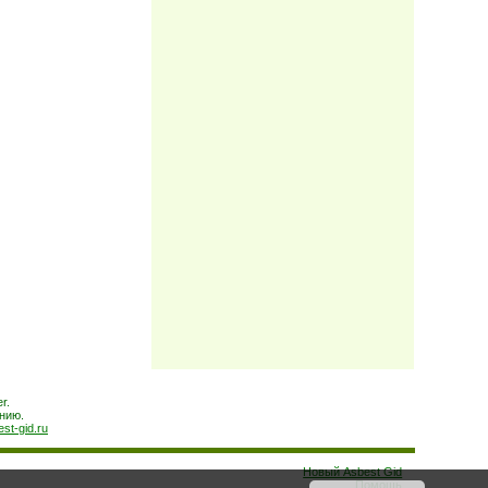
r.
нию.
est-gid.ru
Новый Asbest Gid
Помощь