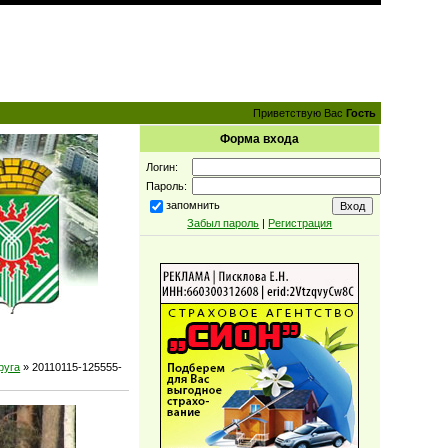
Приветствую Вас
Гость
Форма входа
Логин:
Пароль:
запомнить
Забыл пароль
|
Регистрация
руга
» 20110115-125555-