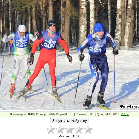
Просмотров: 1140 | Размеры: 600x399px/64.1Kb | Рейтинг: 0.0/0 | Дата: 24.01.2011 |
Admin
Рейтинг
:
0.0
/
0