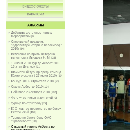
ВИДЕОСЮЖЕТЫ
ВАКАНСИИ
Альбомы
Добавить фото спортивных
мероприятий
[0]
Спортивный праздник
"Здравствуй, старина велосипед!"
2010г
[80]
Велогонка на призы ветерана
велоспорта Лысцова Н. М.
[23]
13 июня 2010 Тур де Асбест 2010
13 этап Дуатлон
[21]
Шахматный турнир среди команд
Южного округа ( 27 июня 2010)
[20]
Конкур. День строителя 2010
[93]
Скалы Асбеста- 2010
[194]
Пейнтбол 23 октября 2010
[207]
Фото участников и зрителей
[0]
турнир по стритболу
[29]
IX Открытое первенство по боксу
Рефтинский
[110]
Турнир по баскетболу ОАО
"Ураласбест"
[118]
Открытый турнир Асбеста по