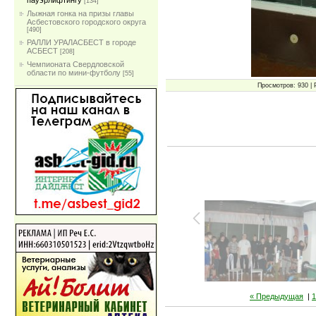
пауэрлифтингу
[134]
Лыжная гонка на призы главы
Асбестовского городского округа
[490]
РАЛЛИ УРАЛАСБЕСТ в городе
АСБЕСТ
[208]
Чемпионата Свердловской
области по мини-футболу
[55]
Просмотров: 930 | 
« Предыдущая
|
1