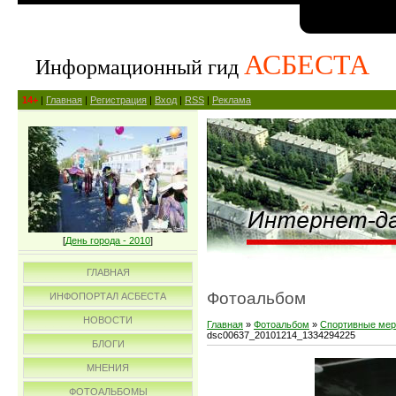
АСБЕСТА
Информационный гид
14+
|
Главная
|
Регистрация
|
Вход
|
RSS
|
Реклама
[
День города - 2010
]
ГЛАВНАЯ
Фотоальбом
ИНФОПОРТАЛ АСБЕСТА
НОВОСТИ
Главная
»
Фотоальбом
»
Спортивные мер
dsc00637_20101214_1334294225
БЛОГИ
МНЕНИЯ
ФОТОАЛЬБОМЫ