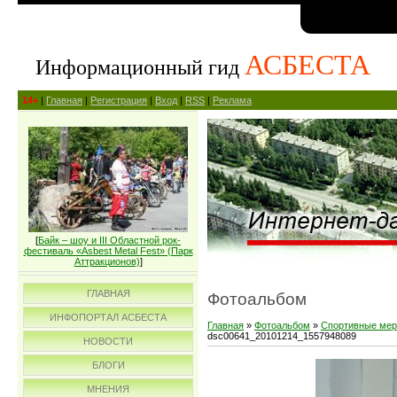
АСБЕСТА
Информационный гид
14+
|
Главная
|
Регистрация
|
Вход
|
RSS
|
Реклама
[
Байк – шоу и III Областной рок-
фестиваль «Asbest Metal Fest» (Парк
Аттракционов)
]
ГЛАВНАЯ
Фотоальбом
ИНФОПОРТАЛ АСБЕСТА
Главная
»
Фотоальбом
»
Спортивные мер
dsc00641_20101214_1557948089
НОВОСТИ
БЛОГИ
МНЕНИЯ