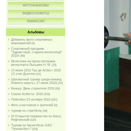
ФОТОАЛЬБОМЫ
ВИДЕОСЮЖЕТЫ
ВАКАНСИИ
Альбомы
Добавить фото спортивных
мероприятий
[0]
Спортивный праздник
"Здравствуй, старина велосипед!"
2010г
[80]
Велогонка на призы ветерана
велоспорта Лысцова Н. М.
[23]
13 июня 2010 Тур де Асбест 2010
13 этап Дуатлон
[21]
Шахматный турнир среди команд
Южного округа ( 27 июня 2010)
[20]
Конкур. День строителя 2010
[93]
Скалы Асбеста- 2010
[194]
Пейнтбол 23 октября 2010
[207]
Фото участников и зрителей
[0]
турнир по стритболу
[29]
IX Открытое первенство по боксу
Рефтинский
[110]
Турнир по баскетболу ОАО
"Ураласбест"
[118]