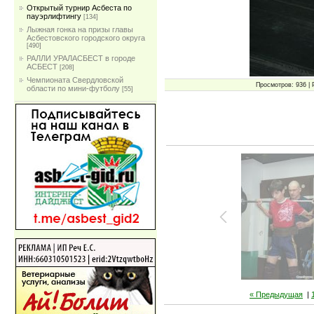
Открытый турнир Асбеста по
пауэрлифтингу
[134]
Лыжная гонка на призы главы
Асбестовского городского округа
[490]
РАЛЛИ УРАЛАСБЕСТ в городе
АСБЕСТ
[208]
Чемпионата Свердловской
Просмотров: 936 | 
области по мини-футболу
[55]
« Предыдущая
|