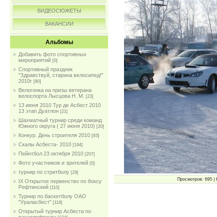
ВИДЕОСЮЖЕТЫ
ВАКАНСИИ
Альбомы
Добавить фото спортивных
мероприятий
[0]
Спортивный праздник
"Здравствуй, старина велосипед!"
2010г
[80]
Велогонка на призы ветерана
велоспорта Лысцова Н. М.
[23]
13 июня 2010 Тур де Асбест 2010
13 этап Дуатлон
[21]
Шахматный турнир среди команд
Южного округа ( 27 июня 2010)
[20]
Конкур. День строителя 2010
[93]
Скалы Асбеста- 2010
[194]
Пейнтбол 23 октября 2010
[207]
Фото участников и зрителей
[0]
турнир по стритболу
[29]
Просмотров: 695 | 
IX Открытое первенство по боксу
Рефтинский
[110]
Турнир по баскетболу ОАО
"Ураласбест"
[118]
Открытый турнир Асбеста по