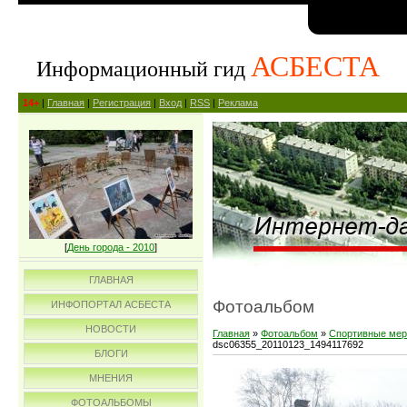
АСБЕСТА
Информационный гид
14+
|
Главная
|
Регистрация
|
Вход
|
RSS
|
Реклама
[
День города - 2010
]
ГЛАВНАЯ
Фотоальбом
ИНФОПОРТАЛ АСБЕСТА
НОВОСТИ
Главная
»
Фотоальбом
»
Спортивные мер
dsc06355_20110123_1494117692
БЛОГИ
МНЕНИЯ
ФОТОАЛЬБОМЫ