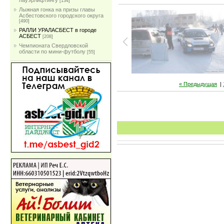
пауэрлифтингу
[134]
Лыжная гонка на призы главы
Асбестовского городского округа
[490]
РАЛЛИ УРАЛАСБЕСТ в городе
АСБЕСТ
[208]
Чемпионата Свердловской
области по мини-футболу
[55]
« Предыдущая
|