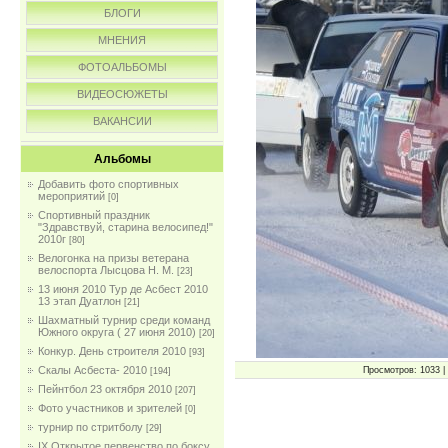
БЛОГИ
МНЕНИЯ
ФОТОАЛЬБОМЫ
ВИДЕОСЮЖЕТЫ
ВАКАНСИИ
Альбомы
Добавить фото спортивных
мероприятий
[0]
Спортивный праздник
"Здравствуй, старина велосипед!"
2010г
[80]
Велогонка на призы ветерана
велоспорта Лысцова Н. М.
[23]
13 июня 2010 Тур де Асбест 2010
13 этап Дуатлон
[21]
Шахматный турнир среди команд
Южного округа ( 27 июня 2010)
[20]
Конкур. День строителя 2010
[93]
Скалы Асбеста- 2010
Просмотров: 1033 | 
[194]
Пейнтбол 23 октября 2010
[207]
Фото участников и зрителей
[0]
турнир по стритболу
[29]
IX Открытое первенство по боксу