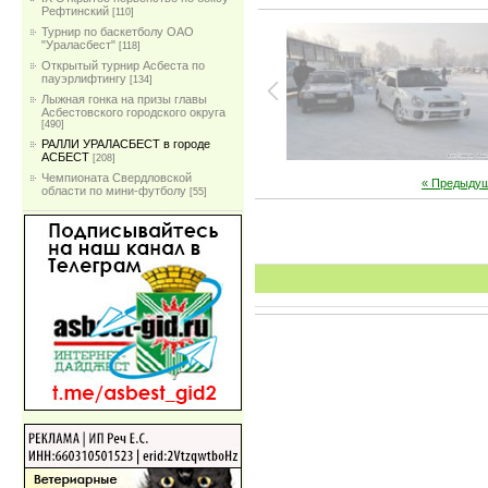
Рефтинский
[110]
Турнир по баскетболу ОАО
"Ураласбест"
[118]
Открытый турнир Асбеста по
пауэрлифтингу
[134]
Лыжная гонка на призы главы
Асбестовского городского округа
[490]
РАЛЛИ УРАЛАСБЕСТ в городе
АСБЕСТ
[208]
Чемпионата Свердловской
« Предыду
области по мини-футболу
[55]