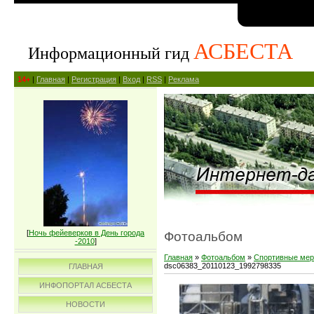
АСБЕСТА
Информационный гид
14+
|
Главная
|
Регистрация
|
Вход
|
RSS
|
Реклама
[
Ночь фейеверков в День города
Фотоальбом
-2010
]
Главная
»
Фотоальбом
»
Спортивные мер
dsc06383_20110123_1992798335
ГЛАВНАЯ
ИНФОПОРТАЛ АСБЕСТА
НОВОСТИ