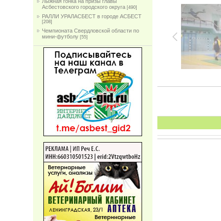
Лыжная гонка на призы главы
Асбестовского городского округа
[490]
РАЛЛИ УРАЛАСБЕСТ в городе АСБЕСТ
[208]
Чемпионата Свердловской области по
мини-футболу
[55]