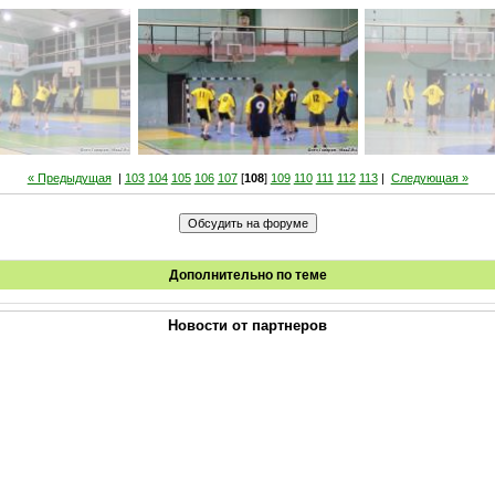
« Предыдущая
|
103
104
105
106
107
[
108
]
109
110
111
112
113
|
Следующая »
Дополнительно по теме
Новости от партнеров