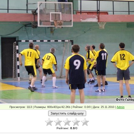
Просмотров: 1113 | Размеры: 600x401px/42.2Kb | Рейтинг: 0.0/0 | Дата: 25.11.2010 |
Admin
Рейтинг
:
0.0
/
0