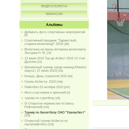
ВИДЕОСЮЖЕТЫ
ВАКАНСИИ
Альбомы
Добавить фото спортивных мероприятий
[0]
Спортивный праздник "Здравствуй,
старина велосипед!" 2010г
[80]
Велогонка на призы ветерана велоспорта
Лысцова Н. М.
[23]
13 июня 2010 Тур де Асбест 2010 13 этап
Дуатлон
[21]
Шахматный турнир среди команд Южного
округа ( 27 июня 2010)
[20]
Конкур. День строителя 2010
[93]
Скалы Асбеста- 2010
[194]
Пейнтбол 23 октября 2010
[207]
Фото участников и зрителей
[0]
турнир по стритболу
[29]
IX Открытое первенство по боксу
Рефтинский
[110]
Турнир по баскетболу ОАО "Ураласбест"
[118]
Открытый турнир Асбеста по
пауэрлифтингу
[134]