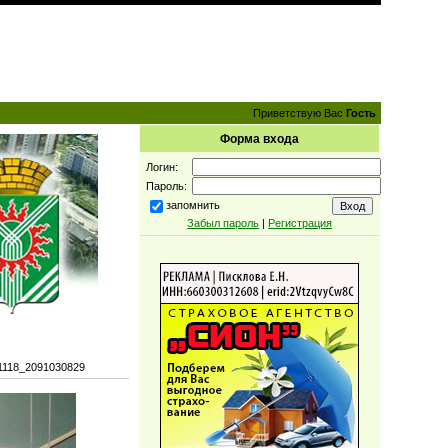
Приветствую Вас
Гость
Форма входа
Логин:
Пароль:
запомнить
Забыл пароль
|
Регистрация
1118_2091030829