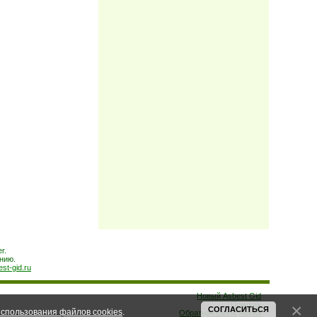
r.
нию.
est-gid.ru
Новый Asbest Gid
Помощь
СОГЛАСИТЬСЯ
спользования файлов cookies
.
Обратная связь
Архив