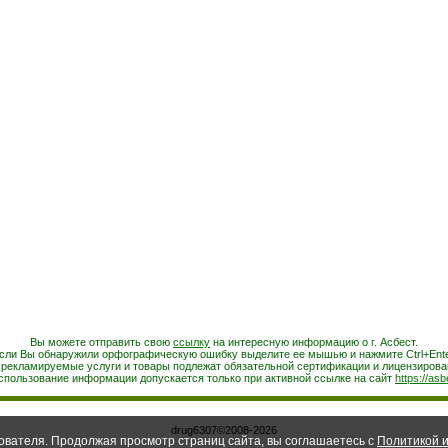
Вы можете отправить свою
ссылку
на интересную информацию о г. Асбест.
сли Вы обнаружили орфографическую ошибку выделите ее мышью и нажмите Ctrl+Ente
 рекламируемые услуги и товары подлежат обязательной сертификации и лицензирова
спользование информации допускается только при активной ссылке на сайт
https://asb
drug6307©2008-2026
ователя. Продолжая просмотр страниц сайта, вы соглашаетесь с
Политикой и