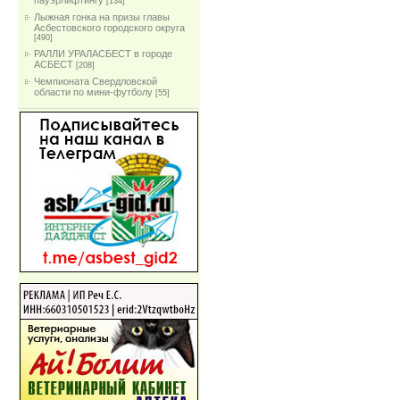
пауэрлифтингу
[134]
Лыжная гонка на призы главы
Асбестовского городского округа
[490]
РАЛЛИ УРАЛАСБЕСТ в городе
АСБЕСТ
[208]
Чемпионата Свердловской
области по мини-футболу
[55]