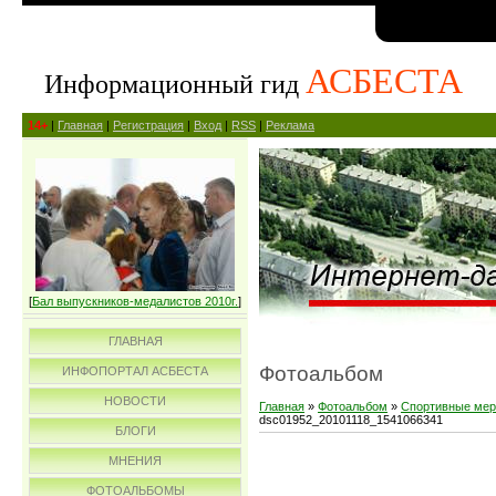
АСБЕСТА
Информационный гид
14+
|
Главная
|
Регистрация
|
Вход
|
RSS
|
Реклама
[
Бал выпускников-медалистов 2010г.
]
ГЛАВНАЯ
Фотоальбом
ИНФОПОРТАЛ АСБЕСТА
НОВОСТИ
Главная
»
Фотоальбом
»
Спортивные мер
dsc01952_20101118_1541066341
БЛОГИ
МНЕНИЯ
ФОТОАЛЬБОМЫ