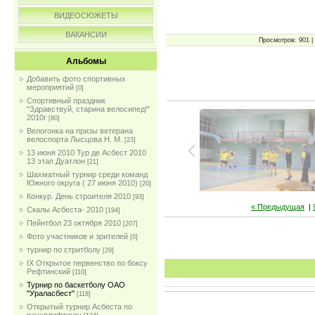
ВИДЕОСЮЖЕТЫ
ВАКАНСИИ
Просмотров: 901 | 
Альбомы
Добавить фото спортивных
мероприятий
[0]
Спортивный праздник
"Здравствуй, старина велосипед!"
2010г
[80]
Велогонка на призы ветерана
велоспорта Лысцова Н. М.
[23]
13 июня 2010 Тур де Асбест 2010
13 этап Дуатлон
[21]
Шахматный турнир среди команд
Южного округа ( 27 июня 2010)
[20]
Конкур. День строителя 2010
[93]
« Предыдущая
|
Скалы Асбеста- 2010
[194]
Пейнтбол 23 октября 2010
[207]
Фото участников и зрителей
[0]
турнир по стритболу
[29]
IX Открытое первенство по боксу
Рефтинский
[110]
Турнир по баскетболу ОАО
"Ураласбест"
[118]
Открытый турнир Асбеста по