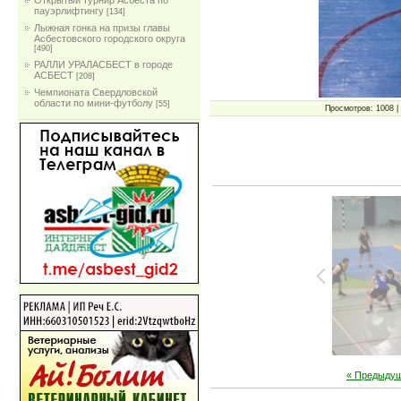
Открытый турнир Асбеста по
пауэрлифтингу
[134]
Лыжная гонка на призы главы
Асбестовского городского округа
[490]
РАЛЛИ УРАЛАСБЕСТ в городе
АСБЕСТ
[208]
Чемпионата Свердловской
области по мини-футболу
[55]
Просмотров: 1008 | 
« Предыду