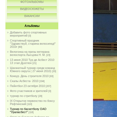
ФОТОАЛЬБОМЫ
ВИДЕОСЮЖЕТЫ
ВАКАНСИИ
Альбомы
Добавить фото спортивных
мероприятий
[0]
Спортивный праздник
"Здравствуй, старина велосипед!"
2010г
[80]
Велогонка на призы ветерана
велоспорта Лысцова Н. М.
[23]
13 июня 2010 Тур де Асбест 2010
13 этап Дуатлон
[21]
Шахматный турнир среди команд
Южного округа ( 27 июня 2010)
[20]
Конкур. День строителя 2010
[93]
Скалы Асбеста- 2010
[194]
Пейнтбол 23 октября 2010
[207]
Фото участников и зрителей
[0]
турнир по стритболу
[29]
IX Открытое первенство по боксу
Рефтинский
[110]
Турнир по баскетболу ОАО
"Ураласбест"
[118]