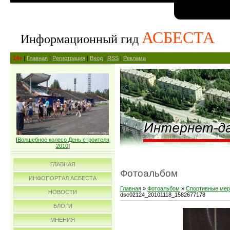
АСБЕСТА
Информационный гид
14+
|
Главная
|
Регистрация
|
Вход
|
RSS
|
Реклама
[
Волшебное колесо День строителя
2010
]
ГЛАВНАЯ
Фотоальбом
ИНФОПОРТАЛ АСБЕСТА
Главная
»
Фотоальбом
»
Спортивные мер
НОВОСТИ
dsc02124_20101118_1582677178
БЛОГИ
МНЕНИЯ