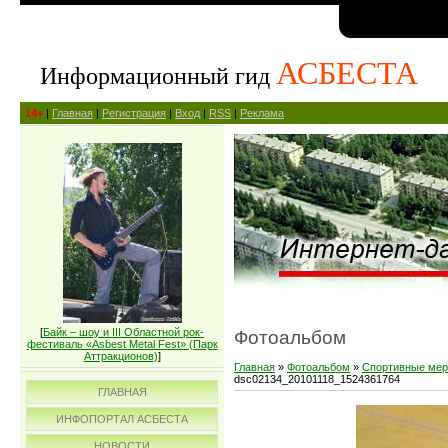
АСБЕСТА
Информационный гид
14+
|
Главная
|
Регистрация
|
Вход
|
RSS
|
Реклама
[
Байк – шоу и III Областной рок-
Фотоальбом
фестиваль «Asbest Metal Fest» (Парк
Аттракционов)
]
Главная
»
Фотоальбом
»
Спортивные мер
dsc02134_20101118_1524361764
ГЛАВНАЯ
ИНФОПОРТАЛ АСБЕСТА
НОВОСТИ