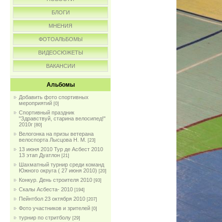
БЛОГИ
МНЕНИЯ
ФОТОАЛЬБОМЫ
ВИДЕОСЮЖЕТЫ
ВАКАНСИИ
Альбомы
Добавить фото спортивных
мероприятий
[0]
Спортивный праздник
"Здравствуй, старина велосипед!"
2010г
[80]
Велогонка на призы ветерана
велоспорта Лысцова Н. М.
[23]
13 июня 2010 Тур де Асбест 2010
13 этап Дуатлон
[21]
Шахматный турнир среди команд
Южного округа ( 27 июня 2010)
[20]
Конкур. День строителя 2010
[93]
Скалы Асбеста- 2010
[194]
Пейнтбол 23 октября 2010
[207]
Фото участников и зрителей
[0]
турнир по стритболу
[29]