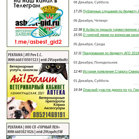
08 Декабря, Суббота
17:25
Публичные слушания по бюджету А
06 Декабря, Четверг
22:38
В Асбесте прошло торжественное 
15:55
О горячей линии по вопросам каче
05 Декабря, Среда
12:11
Предложения по бюджету АГО 2019 г
03 Декабря, Понедельник
12:40
История появления Старого Сквер
01 Декабря, Суббота
19:34
Опасный участок дороги по ул. Го