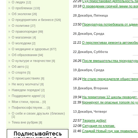
22:28
Суд приостановил деятельность пи
О людях
[12]
10:18
О проведении горячей линии по во
О проблемах
[133]
Об экологии
[26]
28 Декабря, Пятница
О предприятиях и бизнесе
[526]
13:50
Прокуратура потребовала от админ
О политике
[27]
О правопорядке
[89]
26 Декабря, Среда
О магазинах
[4]
11:21
О перспективах ремонта автомобил
О молодежи
[2]
О медицине и здоровье
[677]
22 Декабря, Суббота
Об образовании
[94]
16:26
После вмешательства прокуратуры
О культуре и творчестве
[6]
Об авто
[1]
19 Декабря, Среда
О спорте
[5]
О происшествиях
16:24
Не стало председателя обществен
[6]
Не могу молчать!
[8]
18 Декабря, Вторник
Наведем порядок!
[2]
Поддержите идею!
[1]
19:34
На территории 12 школы проводят
Мои стихи, проза...
11:39
Кронируют ли опасные тополя по у
[0]
Пофилософствуем....
[3]
13 Декабря, Четверг
О себе и своих друзьях (близких)
[1]
22:57
Творите добро!
Тема вне рубрик
[8]
12:08
Ситуация по клопам.
11:46
Сладкий Новый год: как правильно