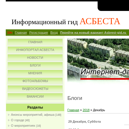
АСБЕСТА
Информационный гид
14+
|
Главная
|
Регистрация
|
Вход
|
Перейти на новый вариант Asbrest-gid.ru
ГЛАВНАЯ
ИНФОПОРТАЛ АСБЕСТА
НОВОСТИ
БЛОГИ
МНЕНИЯ
ФОТОАЛЬБОМЫ
ВИДЕОСЮЖЕТЫ
ВАКАНСИИ
Блоги
Разделы
Главная
»
2018
»
Декабрь
Анонсы мероприятий, афиша
[148]
О городе
[40]
29 Декабря, Суббота
О мероприятиях
[16]