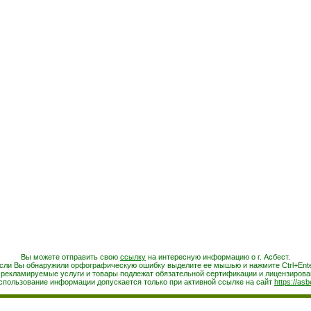
Вы можете отправить свою
ссылку
на интересную информацию о г. Асбест.
сли Вы обнаружили орфографическую ошибку выделите ее мышью и нажмите Ctrl+Ente
 рекламируемые услуги и товары подлежат обязательной сертификации и лицензирова
спользование информации допускается только при активной ссылке на сайт
https://asb