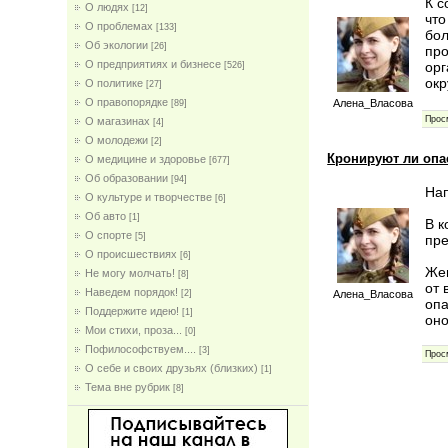
К с
О людях
[12]
что
О проблемах
[133]
бол
Об экологии
[26]
про
О предприятиях и бизнесе
орг
[526]
окр
О политике
[27]
О правопорядке
Алена_Власова
[89]
Прос
О магазинах
[4]
О молодежи
[2]
Кронируют ли опа
О медицине и здоровье
[677]
Об образовании
[94]
На
О культуре и творчестве
[6]
Об авто
[1]
В к
О спорте
[5]
пре
О происшествиях
[6]
Жен
Не могу молчать!
[8]
от 
Наведем порядок!
Алена_Власова
[2]
опа
Поддержите идею!
[1]
оно
Мои стихи, проза...
[0]
Пофилософствуем....
[3]
Прос
О себе и своих друзьях (близких)
[1]
Тема вне рубрик
[8]