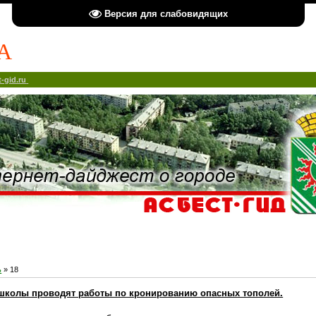
Версия для слабовидящих
А
-gid.ru
ь
»
18
 школы проводят работы по кронированию опасных тополей.