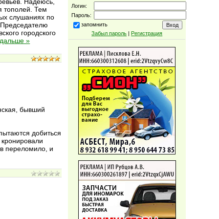
ревьев. Надеюсь,
Логин:
я тополей. Тем
Пароль:
ых слушаниях по
е Председателю
запомнить
ского городского
Забыл пароль
|
Регистрация
 дальше »
нская, бывший
 пытаются добиться
) кронировали
ев переломило, и