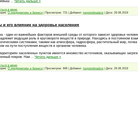
превыш
...
Читать дальше »
уться в меню
гория:
О предприятиях и бизнесе
| Просмотров: 731 | Добавил:
rospotrebnadzor
| Дата:
28.08.2019
ы и его влияние на здоровье населения
а - один из важнейших факторов внешней среды от которого зависит здоровье челове
адлежит ведущая роль в круговороте веществ в природе. Находясь в постоянном вза
огическими системами, такими как атмосфера, гидросфера, растительный мир, почв
ом на пути поступления веществ в организм человека.
территориях населенных пунктов имеется множество источников, оказывающих загряз
венный покров. Наи
...
Читать дальше »
уться в меню
гория:
О предприятиях и бизнесе
| Просмотров: 696 | Добавил:
rospotrebnadzor
| Дата:
28.08.2019