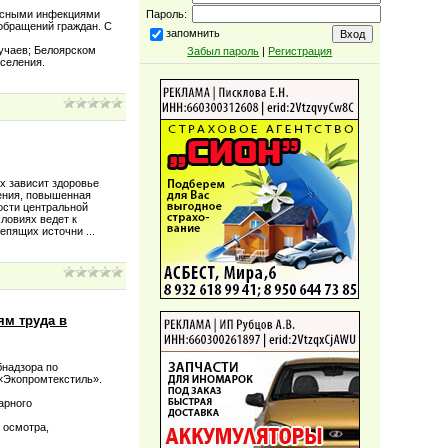
русными инфекциями
Пароль:
 обращений граждан. С
запомнить
лучаев; Белоярском
Забыл пароль
|
Регистрация
аселения.
х зависит здоровье
щения, повышенная
ости центральной
ловиях ведет к
слепящих источни
...
ям труда в
бнадзора по
«Экопромтекстиль».
арного
 осмотра,