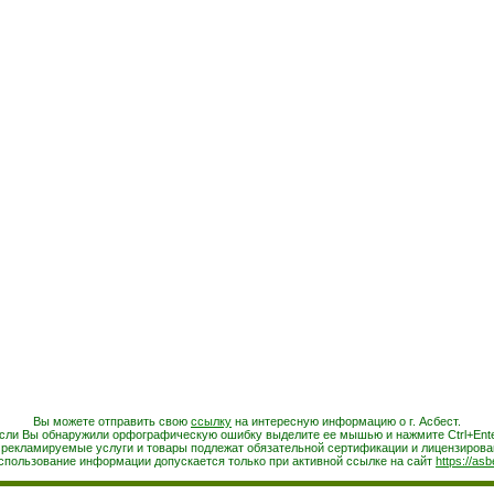
Вы можете отправить свою
ссылку
на интересную информацию о г. Асбест.
сли Вы обнаружили орфографическую ошибку выделите ее мышью и нажмите Ctrl+Ente
 рекламируемые услуги и товары подлежат обязательной сертификации и лицензирова
спользование информации допускается только при активной ссылке на сайт
https://asb