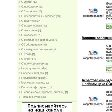
О людях
[12]
Еже
(дал
О проблемах
[133]
сент
Об экологии
[26]
В Ас
райо
rospotrebnadzor
О предприятиях и бизнесе
[526]
По 
О политике
[27]
О правопорядке
Верн
[89]
Кате
О магазинах
[4]
О молодежи
[2]
Влияние освещенн
О медицине и здоровье
[676]
Об образовании
[94]
Осве
чело
О культуре и творчестве
[6]
пул
Об авто
[1]
нерв
раз
rospotrebnadzor
О спорте
[5]
Чит
О происшествиях
[6]
Верн
Не могу молчать!
[8]
Кате
Наведем порядок!
[2]
Поддержите идею!
[1]
Асбестовским отд
Мои стихи, проза...
[0]
швейном цехе ОО
Пофилософствуем....
[3]
Во в
О себе и своих друзьях (близких)
[1]
Све
Тема вне рубрик
[8]
В р
зако
rospotrebnadzor
1) д
2) 