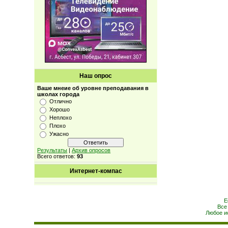
Наш опрос
Ваше мнеие об уровне преподавания в
школах города
Отлично
Хорошо
Неплохо
Плохо
Ужасно
Результаты
|
Архив опросов
Всего ответов:
93
Интернет-компас
Е
Все
Любое и