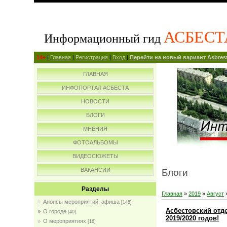
АСБЕСТ
Информационный гид
14+
|
Главная
|
Регистрация
|
Вход
|
Перейти на новый вариант Asbrest
ГЛАВНАЯ
ИНФОПОРТАЛ АСБЕСТА
НОВОСТИ
БЛОГИ
МНЕНИЯ
ФОТОАЛЬБОМЫ
ВИДЕОСЮЖЕТЫ
ВАКАНСИИ
Блоги
Разделы
Главная
»
2019
»
Август
Анонсы мероприятий, афиша
[148]
Асбестовский отд
О городе
[40]
2019/2020 годов!
О мероприятиях
[16]