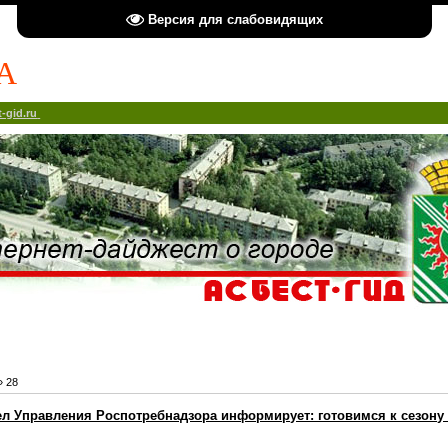
Версия для слабовидящих
А
-gid.ru
»
28
ел Управления Роспотребнадзора информирует: готовимся к сезону