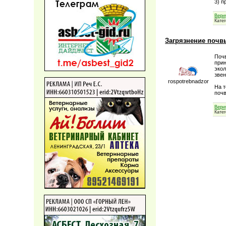
3) 
Верн
Кате
Загрязнение почв
Почв
прин
экол
звен
rospotrebnadzor
На 
поч
Верн
Кате