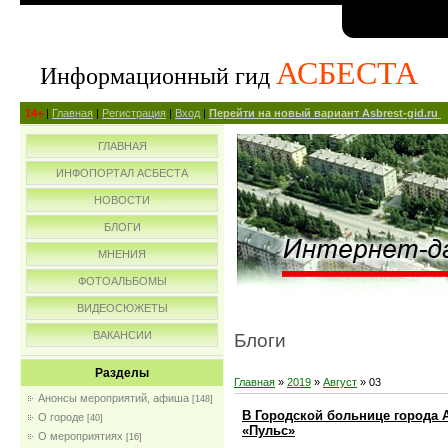
АСБЕСТА
Информационный гид
14+
|
Главная
|
Регистрация
|
Вход
|
Перейти на новый вариант Asbrest-gid.ru
ГЛАВНАЯ
ИНФОПОРТАЛ АСБЕСТА
НОВОСТИ
БЛОГИ
МНЕНИЯ
ФОТОАЛЬБОМЫ
ВИДЕОСЮЖЕТЫ
ВАКАНСИИ
Блоги
Разделы
Главная
»
2019
»
Август
»
03
Анонсы мероприятий, афиша
[148]
В Городской больнице города 
О городе
[40]
«Пульс»
О мероприятиях
[16]