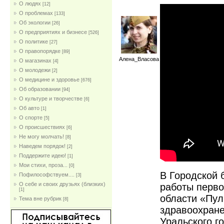
О людях
[12]
О проблемах
[133]
Об экологии
[26]
О предприятиях и бизнесе
[526]
О политике
[27]
О правопорядке
[89]
Алена_Власова
О магазинах
[4]
О молодежи
[2]
О медицине и здоровье
[676]
Об образовании
[94]
О культуре и творчестве
[6]
Об авто
[1]
О спорте
[5]
О происшествиях
[6]
Не могу молчать!
[8]
Наведем порядок!
[2]
Поддержите идею!
[1]
Мои стихи, проза...
[0]
В Городской 
Пофилософствуем....
[3]
О себе и своих друзьях (близких)
работы перво
[1]
области «Пул
Тема вне рубрик
[8]
здравоохране
Уральского г