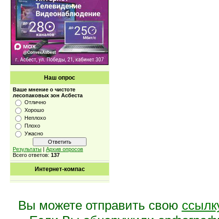
Наш опрос
Ваше мнение о чистоте
лесопаковых зон Асбеста
Отлично
Хорошо
Неплохо
Плохо
Ужасно
Результаты
|
Архив опросов
Всего ответов:
137
Интернет-компас
Вы можете отправить свою
ссылк