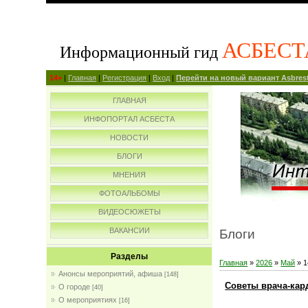
АСБЕСТ
Информационный гид
14+
|
Главная
|
Регистрация
|
Вход
|
Перейти на новый вариант Asbrest
ГЛАВНАЯ
ИНФОПОРТАЛ АСБЕСТА
НОВОСТИ
БЛОГИ
МНЕНИЯ
ФОТОАЛЬБОМЫ
ВИДЕОСЮЖЕТЫ
ВАКАНСИИ
Блоги
Разделы
Главная
»
2026
»
Май
»
1
Анонсы мероприятий, афиша
[148]
Советы врача-кар
О городе
[40]
О мероприятиях
[16]