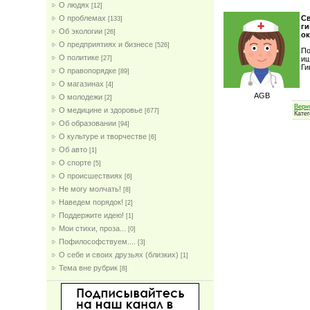
О людях
[12]
О проблемах
Св
[133]
ги
Об экологии
[26]
ок
О предприятиях и бизнесе
[526]
По
О политике
иш
[27]
Ги
О правопорядке
[89]
О магазинах
[4]
AGB
О молодежи
[2]
Верн
О медицине и здоровье
[677]
Кате
Об образовании
[94]
О культуре и творчестве
[6]
Об авто
[1]
О спорте
[5]
О происшествиях
[6]
Не могу молчать!
[8]
Наведем порядок!
[2]
Поддержите идею!
[1]
Мои стихи, проза...
[0]
Пофилософствуем....
[3]
О себе и своих друзьях (близких)
[1]
Тема вне рубрик
[8]