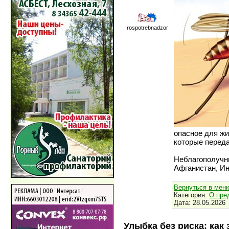
rospotrebnadzor
опасное для ж
которые переда
Неблагополучн
Афганистан, И
Вернуться в мен
Категория:
О пре
Дата:
28.05.2026
Улыбка без риска: как