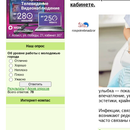
кабинете.
rospotrebnadzor
Наш опрос
Об уровне работы с молодежью
города
Отлично
Хорошо
Неплохо
Плохо
Ужасно
Результаты
|
Архив опросов
улыбка — показ
Всего ответов:
78
впечатление, у
эстетики, край
Интернет-компас
Инфекции, свя
возникают редк
часто связаны 