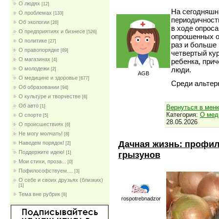
О людях
[12]
На сегодняшн
О проблемах
[133]
периодичност
Об экологии
[26]
в ходе опроса
О предприятиях и бизнесе
[526]
опрошенных от
О политике
[27]
раз и больше
О правопорядке
[89]
четвертый кур
О магазинах
[4]
ребенка, прич
О молодежи
люди.
[2]
AGB
О медицине и здоровье
[677]
Среди альтер
Об образовании
[94]
О культуре и творчестве
[6]
Об авто
Вернуться в мен
[1]
Категория:
О мед
О спорте
[5]
28.05.2026
О происшествиях
[6]
Не могу молчать!
[8]
Дачная жизнь: профил
Наведем порядок!
[2]
Поддержите идею!
грызунов
[1]
Мои стихи, проза...
[0]
Пофилософствуем....
[3]
О себе и своих друзьях (близких)
[1]
Тема вне рубрик
[8]
rospotrebnadzor