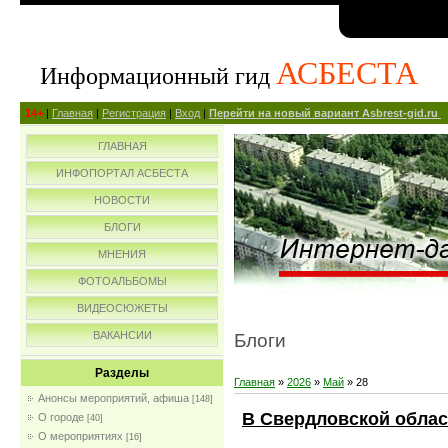
АСБЕСТА
Информационный гид
14+
|
Главная
|
Регистрация
|
Вход
|
Перейти на новый вариант Asbrest-gid.ru
ГЛАВНАЯ
ИНФОПОРТАЛ АСБЕСТА
НОВОСТИ
БЛОГИ
МНЕНИЯ
ФОТОАЛЬБОМЫ
ВИДЕОСЮЖЕТЫ
ВАКАНСИИ
Блоги
Разделы
Главная
»
2026
»
Май
»
28
Анонсы мероприятий, афиша
[148]
В Свердловской облас
О городе
[40]
О мероприятиях
[16]