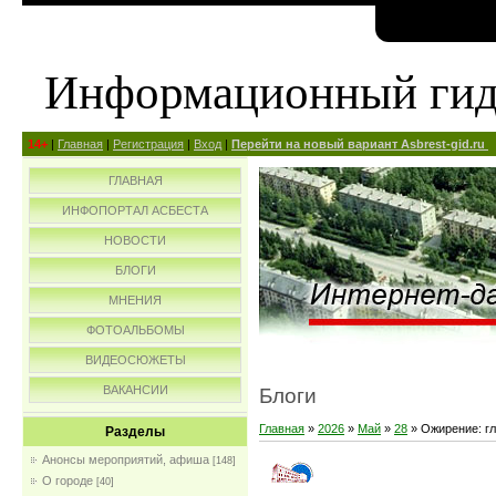
Информационный ги
14+
|
Главная
|
Регистрация
|
Вход
|
Перейти на новый вариант Asbrest-gid.ru
ГЛАВНАЯ
ИНФОПОРТАЛ АСБЕСТА
НОВОСТИ
БЛОГИ
МНЕНИЯ
ФОТОАЛЬБОМЫ
ВИДЕОСЮЖЕТЫ
ВАКАНСИИ
Блоги
Главная
»
2026
»
Май
»
28
» Ожирение: г
Разделы
Анонсы мероприятий, афиша
[148]
О городе
[40]