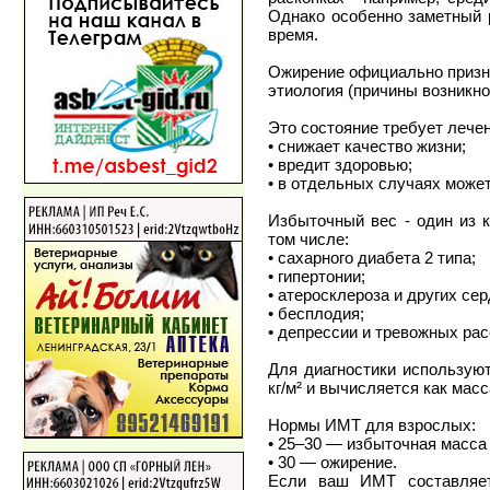
Однако особенно заметный 
время.
Ожирение официально признан
этиология (причины возникно
Это состояние требует лечен
• снижает качество жизни;
• вредит здоровью;
• в отдельных случаях може
Избыточный вес - один из 
том числе:
• сахарного диабета 2 типа;
• гипертонии;
• атеросклероза и других се
• бесплодия;
• депрессии и тревожных рас
Для диагностики используют
кг/м² и вычисляется как масс
Нормы ИМТ для взрослых:
• 25–30 — избыточная масса 
• 30 — ожирение.
Если ваш ИМТ составляет