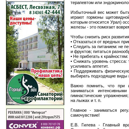
терапевтом или эндокриноло
Избыточный вес может быть
играют гормоны щитовидной
которым относится Урал) ос
железы - это помогает вовр
Чтобы снизить риск развити
• Отказаться от вредных при
• Следить за питанием: не п
и фруктов; питаться разнооб
• Не прибегать к крайностям:
• Снижать уровень стресса:
усиливать аппетит.
• Поддерживать физическую 
выбирать подходящие виды н
Важно помнить, что при 
заниматься интенсивными
гимнастические упражнения;
на лыжах и т. п.
Главное - заниматься рег
самочувствие!
Е.В. Гилева - Главный в