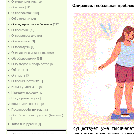
О мероприятиях
[16]
Ожирение: глобальная пробле
О людях
[12]
О проблемах
[133]
Об экологии
[26]
О предприятиях и бизнесе
[526]
О политике
[27]
О правопорядке
[89]
О магазинах
[4]
О молодежи
[2]
О медицине и здоровье
[676]
Об образовании
[94]
О культуре и творчестве
[6]
Об авто
[1]
О спорте
[5]
О происшествиях
[6]
Не могу молчать!
[8]
Наведем порядок!
[2]
Поддержите идею!
[1]
Мои стихи, проза...
[0]
Пофилософствуем....
[3]
О себе и своих друзьях (близких)
[1]
Тема вне рубрик
[8]
существует уже тысячелет
раскопках - например, сред