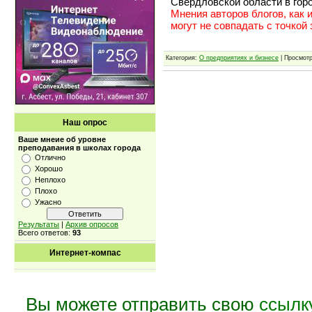
Свердловской области в гор
Мнения авторов блогов, как 
могут не совпадать с точкой
Категория:
О предприятиях и бизнесе
| Просмотр
Наш опрос
Ваше мнеие об уровне
преподавания в школах города
Отлично
Хорошо
Неплохо
Плохо
Ужасно
Результаты
|
Архив опросов
Всего ответов:
93
Интернет-компас
Вы можете отправить свою
ссылк