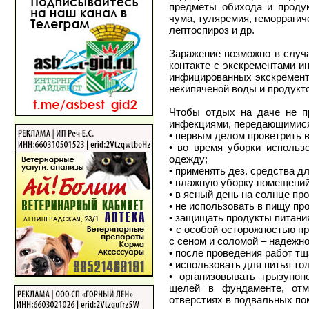
предметы обихода и продук
чума, туляремия, геморраги
лептоспироз и др.
Заражение возможно в случа
контакте с экскрементами и
инфицированных экскременто
некипяченой воды и продукт
Чтобы отдых на даче не п
инфекциями, передающимися
• первым делом проветрить 
• во время уборки использо
одежду;
• применять дез. средства д
• влажную уборку помещений
• в ясный день на солнце пр
• не использовать в пищу пр
• защищать продукты питания
• с особой осторожностью пр
с сеном и соломой – надежн
• после проведения работ тщ
• использовать для питья то
• организовывать грызунон
щелей в фундаменте, отм
отверстиях в подвальных пом