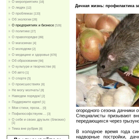
О мероприятиях
[16]
Дачная жизнь: профилактика з
О людях
[12]
О проблемах
[133]
Об экологии
[26]
О предприятиях и бизнесе
[526]
О политике
[27]
О правопорядке
[89]
О магазинах
[4]
О молодежи
[2]
О медицине и здоровье
[676]
Об образовании
[94]
О культуре и творчестве
[6]
Об авто
[1]
О спорте
[5]
О происшествиях
[6]
Не могу молчать!
[8]
Наведем порядок!
[2]
Поддержите идею!
[1]
Мои стихи, проза...
[0]
огородного сезона дачники 
Пофилософствуем....
[3]
Специалисты призывают вни
О себе и своих друзьях (близких)
передающихся через грызуно
[1]
Тема вне рубрик
[8]
В холодное время года си
надворные постройки, да