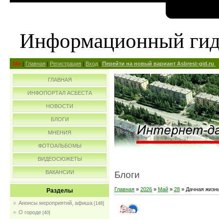
Информационный ги
14+
|
Главная
|
Регистрация
|
Вход
|
Перейти на новый вариант Asbrest-gid.ru
ГЛАВНАЯ
ИНФОПОРТАЛ АСБЕСТА
НОВОСТИ
БЛОГИ
МНЕНИЯ
ФОТОАЛЬБОМЫ
ВИДЕОСЮЖЕТЫ
ВАКАНСИИ
Блоги
Главная
»
2026
»
Май
»
28
» Дачная жизнь
Разделы
Анонсы мероприятий, афиша
[148]
О городе
[40]