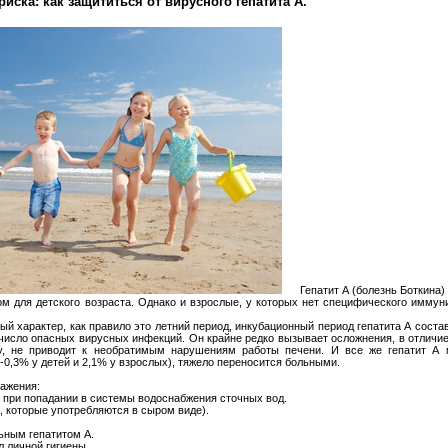
риска: как защититься от вирусного гепатита А.
Гепатит А (болезнь Боткина) 
ом для детского возраста. Однако и взрослые, у которых нет специфического иммуни
й характер, как правило это летний период, инкубационный период гепатита А состав
 число опасных вирусных инфекций. Он крайне редко вызывает осложнения, в отличие
, не приводит к необратимым нарушениям работы печени. И все же гепатит А 
1-0,3% у детей и 2,1% у взрослых), тяжело переносится больными.
ражения:
о при попадании в системы водоснабжения сточных вод.
е, которые употребляются в сыром виде).
льным гепатитом А.
 личной гигиены.