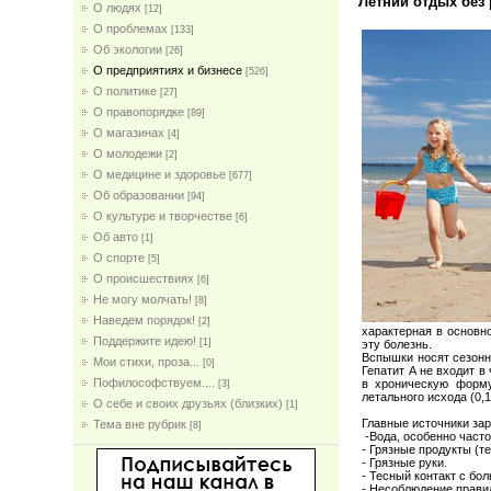
Летний отдых без 
О людях
[12]
О проблемах
[133]
Об экологии
[26]
О предприятиях и бизнесе
[526]
О политике
[27]
О правопорядке
[89]
О магазинах
[4]
О молодежи
[2]
О медицине и здоровье
[677]
Об образовании
[94]
О культуре и творчестве
[6]
Об авто
[1]
О спорте
[5]
О происшествиях
[6]
Не могу молчать!
[8]
Наведем порядок!
[2]
характерная в основн
Поддержите идею!
[1]
эту болезнь.
Вспышки носят сезонны
Мои стихи, проза...
[0]
Гепатит А не входит в
Пофилософствуем....
в хроническую форму
[3]
летального исхода (0,
О себе и своих друзьях (близких)
[1]
Главные источники за
Тема вне рубрик
[8]
-Вода, особенно част
- Грязные продукты (т
- Грязные руки.
- Тесный контакт с бо
- Несоблюдение правил