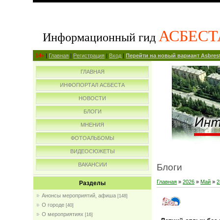
АСБЕСТ
Информационный гид
14+
|
Главная
|
Регистрация
|
Вход
|
Перейти на новый вариант Asbrest
ГЛАВНАЯ
ИНФОПОРТАЛ АСБЕСТА
НОВОСТИ
БЛОГИ
МНЕНИЯ
ФОТОАЛЬБОМЫ
ВИДЕОСЮЖЕТЫ
ВАКАНСИИ
Блоги
Главная
»
2026
»
Май
»
2
Разделы
Анонсы мероприятий, афиша
[148]
О городе
[40]
О мероприятиях
[16]