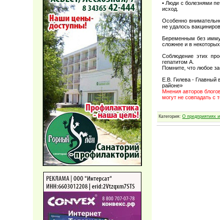
• Люди с болезнями п
исход.
Особенно внимательно
не удалось вакциниров
Беременным без иммун
сложнее и в некоторых
Соблюдение этих про
гепатитом А.
Помните, что любое за
Е.В. Гилева - Главный
районе»
Мнения авторов блогов
могут не совпадать с 
Категория:
О предприятиях и