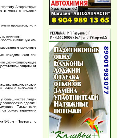
гепатиту A территории
же в места с плохими
только продуктов, но и
х источников;
льзовать кипяченую или
теризованные молочные
емя находившихся при
уйте дезинфицирующее
достаточной защиты от
колько вакцин, схожих
ни Боткина включена в
— у большинства людей
целесообразно сделать
ммунитет. Также, если
 повторного заражения
а 5-8 лет. Поэтому по