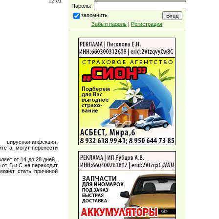
12:01
Пароль:
запомнить
Забыл пароль
|
Регистрация
— вирусная инфекция,
тета, могут перенести
ляет от 14 до 28 дней.
 от В и С не переходит
может стать причиной