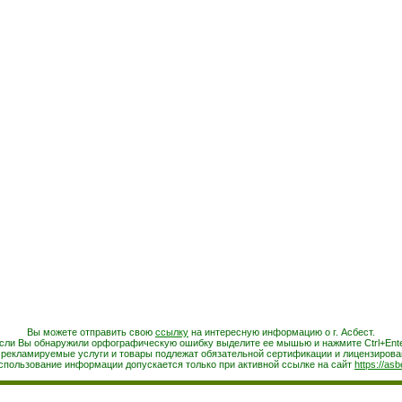
Вы можете отправить свою
ссылку
на интересную информацию о г. Асбест.
сли Вы обнаружили орфографическую ошибку выделите ее мышью и нажмите Ctrl+Ente
 рекламируемые услуги и товары подлежат обязательной сертификации и лицензирова
спользование информации допускается только при активной ссылке на сайт
https://asb