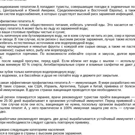
фицированию гепатитом А попадают туристы, совершающие поездки в эндемичные по 
и, Центральной и Южной Америки, Средиземноморья и Восточной Европы), а так
и систем водоснабжения, в которых существует высокий риск заражения инфекцией.
филактики гепатита А:
роверенных точках общественного питания, избегать уличной еды. Это касается не 
ирус гепатита А может быть во льду из зараженной воды;
то ваши столовые приборы чистые и сухие;
ать кипяченую или бутилированную воду, ни в коем случае не пить из рек, озер и прочи
и овощи. В том случае, если регион с высоким риском заражения, лучше также испо
избегать естественных источников или водопроводной воды;
 пищу неочищенные и немытые фрукты с кожурой или сырые овощи, а также не пас
роженое); сырые мясо, рыбу или морепродукты;
рые подаются горячими. По возможности избегайте соусов и закусок, долгое вр
е;
 после каждой прогулки, перед едой. Если вблизи нет воды с мылом — использ
е как минимум 60 % спирта; Антибактериальные спреи и влажные салфетки не дают 
тки зубов только кипяченую водопроводную воду;
ых водоемах, а в бассейнах и душе не глотайте воду и держите рот закрытым.
самая эффективная профилактика гепатита А — иммунизация. В мире разработано нес
В таких странах, как США, Израиль, Аргентина, Турция и Китай, прививка от болез
ой иммунизации. В других странах вакцинация проводится при необходимости.
ый регион планируется заранее, врачи рекомендуют туристам пройти вакцинацию 
ие 25-30 дней вырабатывает в организме устойчивый иммунитет. Перед прививкой 
в том случае если они есть, вакцинация не нужна, поскольку организм выработал и
ошлом гепатит А, у него практически в 100% иммунная защита уже есть — случаи
дко.
зработчики рекомендуют вводить две дозы) вырабатывается устойчивый иммунитет н
 при необходимости следует сделать повторную прививку.
овано следующим категориям населения:
ся в поездки в страны с высоким риском заражения.