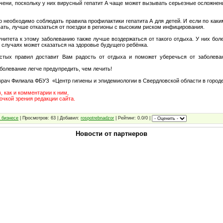
ечени, поскольку у них вирусный гепатит А чаще может вызывать серьезные осложнен
 необходимо соблюдать правила профилактики гепатита А для детей. И если по каки
ать, лучше отказаться от поездки в регионы с высоким риском инфицирования.
итета к этому заболеванию также лучше воздержаться от такого отдыха. У них боле
 случаях может сказаться на здоровье будущего ребёнка.
стых правил доставит Вам радость от отдыха и поможет уберечься от заболев
болевание легче предупредить, чем лечить!
 врач Филиала ФБУЗ «Центр гигиены и эпидемиологии в Свердловской области в горо
, как и комментарии к ним,
точкой зрения редакции сайта.
 бизнесе
| Просмотров: 63 | Добавил:
rospotrebnadzor
| Рейтинг: 0.0/0 |
Новости от партнеров