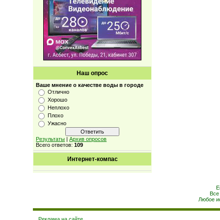
Наш опрос
Ваше мнение о качестве воды в городе
Отлично
Хорошо
Неплохо
Плохо
Ужасно
Результаты
|
Архив опросов
Всего ответов:
109
Интернет-компас
Е
Все
Любое и
Реклама на сайте