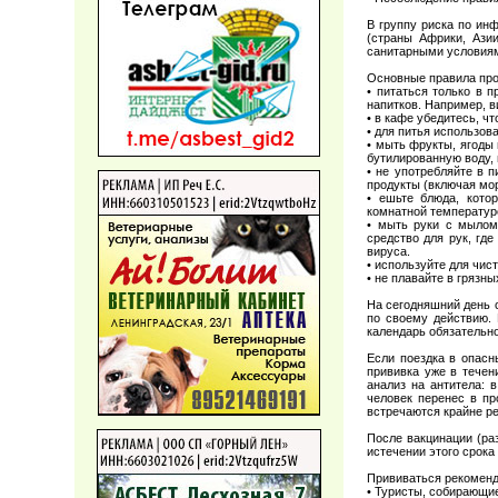
В группу риска по ин
(страны Африки, Ази
санитарными условиям
Основные правила про
• питаться только в п
напитков. Например, в
• в кафе убедитесь, ч
• для питья использов
• мыть фрукты, ягоды 
бутилированную воду, 
• не употребляйте в
продукты (включая мо
• ешьте блюда, кото
комнатной температур
• мыть руки с мылом
средство для рук, гд
вируса.
• используйте для чис
• не плавайте в грязн
На сегодняшний день 
по своему действию. 
календарь обязательн
Если поездка в опасн
прививка уже в течен
анализ на антитела: 
человек перенес в пр
встречаются крайне ре
После вакцинации (ра
истечении этого срока
Прививаться рекоменд
• Туристы, собирающие