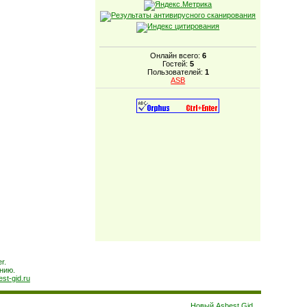
Онлайн всего:
6
Гостей:
5
Пользователей:
1
ASB
r.
нию.
est-gid.ru
Новый Asbest Gid