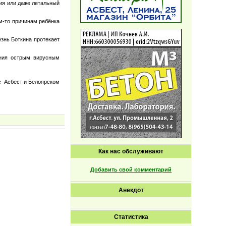
ия или даже летальный
м-то причинам ребёнка
знь Боткина протекает
ания острым вирусным
де Асбест и Белоярском
Как нас обслуживают
Добавить свой комментарий
Анекдот
Статистика