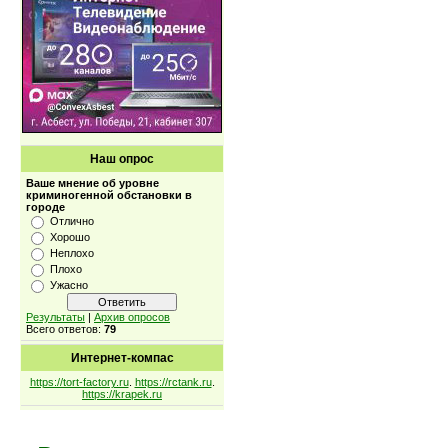
Наш опрос
Ваше мнение об уровне
криминогенной обстановки в
городе
Отлично
Хорошо
Неплохо
Плохо
Ужасно
Результаты
|
Архив опросов
Всего ответов:
79
Интернет-компас
https://tort-factory.ru
.
https://rctank.ru
.
https://krapek.ru