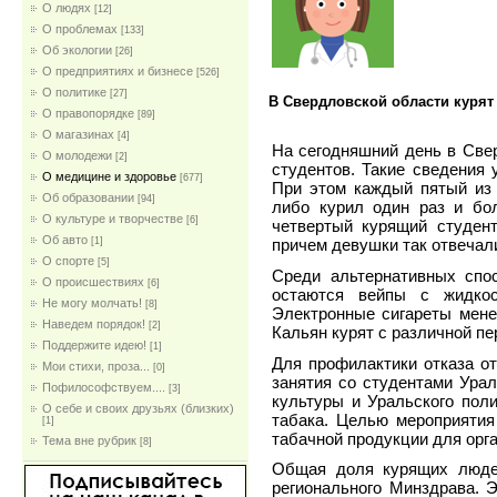
О людях
[12]
О проблемах
[133]
Об экологии
[26]
О предприятиях и бизнесе
[526]
О политике
[27]
В Свердловской области курят
О правопорядке
[89]
О магазинах
[4]
На сегодняшний день в Све
О молодежи
[2]
студентов. Такие сведения 
О медицине и здоровье
[677]
При этом каждый пятый из 
Об образовании
[94]
либо курил один раз и бо
О культуре и творчестве
[6]
четвертый курящий студент
Об авто
[1]
причем девушки так отвечал
О спорте
[5]
Среди альтернативных спо
О происшествиях
[6]
остаются вейпы с жидкос
Не могу молчать!
[8]
Электронные сигареты мен
Наведем порядок!
[2]
Кальян курят с различной п
Поддержите идею!
[1]
Для профилактики отказа о
Мои стихи, проза...
[0]
занятия со студентами Урал
Пофилософствуем....
[3]
культуры и Уральского пол
О себе и своих друзьях (близких)
табака. Целью мероприяти
[1]
табачной продукции для орга
Тема вне рубрик
[8]
Общая доля курящих люде
регионального Минздрава. 