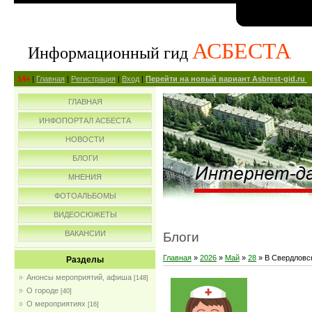
АСБЕСТА
Информационный гид
14+
|
Главная
|
Регистрация
|
Вход
|
Перейти на новый вариант Asbrest-gid.ru
ГЛАВНАЯ
ИНФОПОРТАЛ АСБЕСТА
НОВОСТИ
БЛОГИ
МНЕНИЯ
ФОТОАЛЬБОМЫ
ВИДЕОСЮЖЕТЫ
ВАКАНСИИ
Блоги
Главная
»
2026
»
Май
»
28
» В Свердловск
Разделы
Анонсы мероприятий, афиша
[148]
О городе
[40]
О мероприятиях
[16]