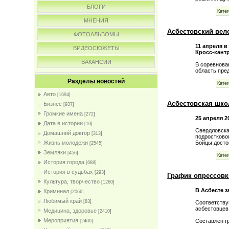
БЛОГИ
Катег
МНЕНИЯ
Асбестовский вел
ФОТОАЛЬБОМЫ
11 апреля в
ВИДЕОСЮЖЕТЫ
Кросс-кант
ВАКАНСИИ
В соревнова
область пре
Разделы новостей
Катег
Авто
[1694]
Асбестовская шко
Бизнес
[937]
Громкие имена
[272]
25 апреля 
Дата в истории
[10]
Свердловска
Домашний доктор
[313]
подростково
Бойцы досто
Жизнь молодежи
[2545]
Земляки
[456]
Катег
История города
[688]
История в судьбах
[293]
График опрессовк
Культура, творчество
[1260]
В Асбесте 
Криминал
[2066]
Любимый край
[83]
Соответству
асбестовцев
Медицина, здоровье
[2410]
Мероприятия
Составлен г
[2400]