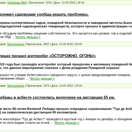
ория:
Проблемы ЖКХ
|
Просмотров:
4742
|
Дата:
13.05.2010
|
18:34
едложил садоводам сообща решать проблемы.
храны коллективных садов, пожарной безопасности и наведения чистоты был
редседателей садоводческих товариществ, которое прошло в администрации го
 обсудили проблемы хищения собственности. Это касается как урожая, так и изделий 
ели УВД
...
Читать дальше »
ория:
Мероприятия
|
Просмотров:
2822
|
Дата:
13.05.2010
|
18:25
улицах прошел агитпробег «ОСТОРОЖНО, ОГОНЬ!»
2010 года был проведён агитпробег который приурочен к месячнику пожарной б
, что данное мероприятие совпало с Днем рождения Пожарной охраны!
прошел по улицам Асбестовского городского округа, с целью предупреждения пожаров,
мировании общес
...
Читать дальше »
ория:
Мероприятия
|
Просмотров:
1574
|
Дата:
13.05.2010
|
18:19
Победы в асбесте состоялись велогонки на дистанции 65 км.
 в честь 65-летия Великой Победы прошло очередное соревнование "Тур де Асбе
) на символическую дистанцию 65 километров.
е многоборье "Тур де Асбест" проводится круглый год с января по декабрь и объединя
я по пяти видам спорта на основ
...
Читать дальше »