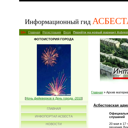
АСБЕСТ
Информационный гид
14+
|
Главная
|
Регистрация
|
Вход
|
Перейти на новый вариант Asbrest
ФОТОИСТОРИЯ ГОРОДА
Главная
»
Архив матери
[
Ночь фейеверков в День города -2010
]
Асбестовская адм
ГЛАВНАЯ
Официальны
ИНФОПОРТАЛ АСБЕСТА
слушаний
20 мая в 17
НОВОСТИ
решения Дум