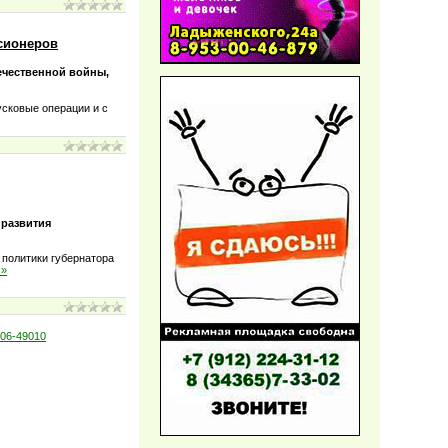
сионеров
ечественной войны,
усковые операции и с
 развития
политики губернатора
 »
06-49010