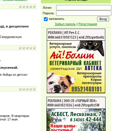
Логин:
Пароль:
запомнить
Забыл пароль
|
Регистрация
ед), в дисциплине
 Свердловскую
.
Кекусинкай.
е бойцы из детско-
паров. В квартирах
ючат 17 мая.