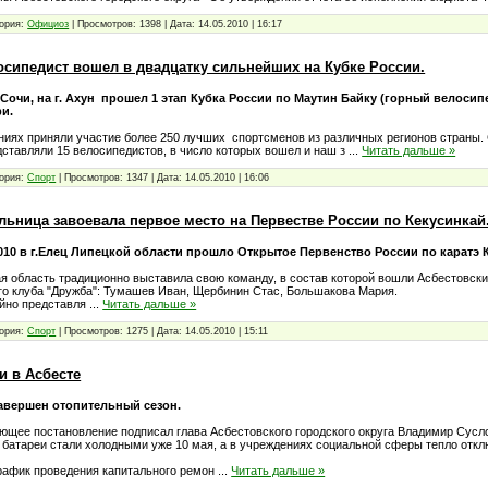
ория:
Официоз
|
Просмотров:
1398
|
Дата:
14.05.2010
|
16:17
осипедист вошел в двадцатку сильнейших на Кубке России.
 Сочи, на г. Ахун прошел 1 этап Кубка России по Маутин Байку (горный велосип
ри.
ниях приняли участие более 250 лучших спортсменов из различных регионов страны.
дставляли 15 велосипедистов, в число которых вошел и наш з
...
Читать дальше »
ория:
Спорт
|
Просмотров:
1347
|
Дата:
14.05.2010
|
16:06
льница завоевала первое место на Первестве России по Кекусинкай
2010 в г.Елец Липецкой области прошло Открытое Первенство России по каратэ 
я область традиционно выставила свою команду, в состав которой вошли Асбестовски
го клуба "Дружба": Тумашев Иван, Щербинин Стас, Большакова Мария.
йно представля
...
Читать дальше »
ория:
Спорт
|
Просмотров:
1275
|
Дата:
14.05.2010
|
15:11
и в Асбесте
завершен отопительный сезон.
ющее постановление подписал глава Асбестовского городского округа Владимир Сусло
 батареи стали холодными уже 10 мая, а в учреждениях социальной сферы тепло откл
рафик проведения капитального ремон
...
Читать дальше »