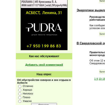
Катег
Энергетики выдел
Руководств
работавших
Как сообщае
успехом осв
Катег
В Свердловской о
Правительс
моногородо
Как нас обслуживают
Об этом 12 
Свердловско
Добавить свой комментарий
Катег
Наш опрос
1-9
10-1
Об обустройстве скверов и зон отдыха в
Асбесте
Отлично
Хорошо
Неплохо
Плохо
Ужасно