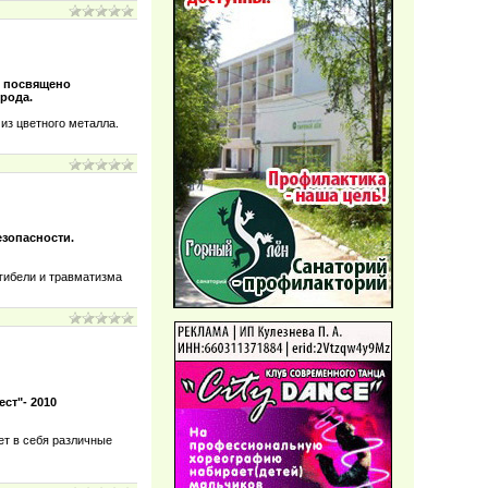
о посвящено
рода.
из цветного металла.
езопасности.
 гибели и травматизма
ст"- 2010
ет в себя различные