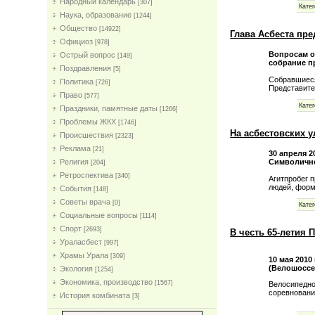
Народный календарь
[307]
Катег
Наука, образование
[1244]
Общество
[14922]
Глава Асбеста пр
Официоз
[978]
Вопросам о
Острый вопрос
[149]
собрание п
Поздравления
[5]
Собравшиеся
Политика
[726]
Представит
Право
[577]
Катег
Праздники, памятные даты
[1266]
Проблемы ЖКХ
[1746]
На асбестовских 
Проиcшествия
[2323]
Реклама
[21]
30 апреля 
Символично
Религия
[204]
Ретроспектива
[340]
Агитпробег 
людей, фор
События
[148]
Советы врача
[0]
Катег
Социальные вопросы
[1114]
Спорт
[2693]
В честь 65-летия 
Ураласбест
[997]
Храмы Урала
[309]
10 мая 2010
(Велошоссе
Экология
[1254]
Экономика, производство
[1567]
Велосипедно
соревновани
История комбината
[3]