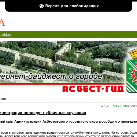
Версия для слабовидящих
А
-gid.ru
алов
«
1
2
...
5359
5360
536
инистрация проведет публичные слушания
й сайт Администрации Асбестовского городского округа сообщил о проведе
 часов в актовом зале администрации состоятся публичные слушания. На которых буд
ы Асбестовского городского округа «Об утверждении отчета об исполнении бюджета