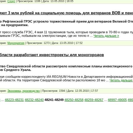
ория:
Спорт
|
Просмотров:
1336
|
Дата:
13.05.2010
|
18:05
яют 3 млн рублей на социальную помощь для ветеранов ВОВ и пен
о Рефтинской ГРЭС устроило торжественный прием для ветеранов Великой От
 на предприятии.
т пресс-служба ГРЭС, 4 мая 11 тружеников тыла, которые проводили в 70-80-х годах п
аивали ГРЭС, побывали на электростанции, где их тепло п
...
Читать дальше »
ория:
Мероприятия
|
Просмотров:
1273
|
Дата:
13.05.2010
|
17:52
бласти разработают инвестпроекты для моногородов
тво Свердловской области рассмотрело комплексные планы инвестиционного
в Среднего Урала.
мая сообщили корреспонденту ИА REGNUM Новости в Департаменте информационной 
й области. На территории Свердловской области расположено 18 мо
...
Читать дальше
ория:
Экономика, производство
|
Просмотров:
1594
|
Дата:
12.05.2010
|
17:57
8
...
48223-48231
48232-48240
48241-48249
48250-48258
48259-48267
...
48997-49005
490