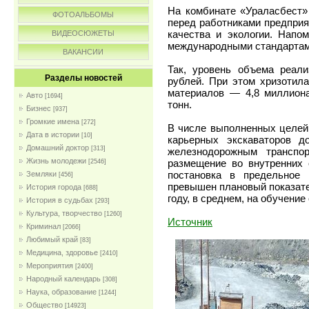
На комбинате «Ураласбест»
ФОТОАЛЬБОМЫ
перед работниками предприя
качества и экологии. Напо
ВИДЕОСЮЖЕТЫ
международными стандартами 
ВАКАНСИИ
Так, уровень объема реали
Разделы новостей
рублей. При этом хризотила
материалов — 4,8 миллиона
Авто
[1694]
тонн.
Бизнес
[937]
Громкие имена
[272]
В числе выполненных целей 
Дата в истории
[10]
карьерных экскаваторов д
Домашний доктор
[313]
железнодорожным транспо
Жизнь молодежи
размещение во внутренних 
[2546]
постановка в предельное 
Земляки
[456]
превышен плановый показател
История города
[688]
году, в среднем, на обучени
История в судьбах
[293]
Культура, творчество
[1260]
Источник
Криминал
[2066]
Любимый край
[83]
Медицина, здоровье
[2410]
Мероприятия
[2400]
Народный календарь
[308]
Наука, образование
[1244]
Общество
[14923]