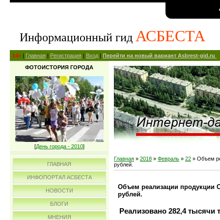
АСБЕСТА
Информационный гид
14+
|
Главная
|
Регистрация
|
Вход
|
Перейти на новый вариант Asbrest-gid.ru
ФОТОИСТОРИЯ ГОРОДА
[
День города - 2010
]
Главная
»
2018
»
Февраль
»
22
» Объем ре
ГЛАВНАЯ
рублей.
ИНФОПОРТАЛ АСБЕСТА
Объем реализации продукции ОА
НОВОСТИ
рублей.
БЛОГИ
Реализовано 282,4 тысячи 
МНЕНИЯ