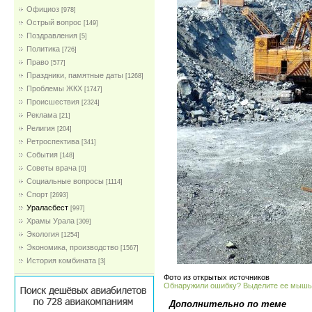
Официоз
[978]
Острый вопрос
[149]
Поздравления
[5]
Политика
[726]
Право
[577]
Праздники, памятные даты
[1268]
Проблемы ЖКХ
[1747]
Проиcшествия
[2324]
Реклама
[21]
Религия
[204]
Ретроспектива
[341]
События
[148]
Советы врача
[0]
Социальные вопросы
[1114]
Спорт
[2693]
Ураласбест
[997]
Храмы Урала
[309]
Экология
[1254]
Экономика, производство
[1567]
История комбината
[3]
Фото из открытых источников
Обнаружили ошибку? Выделите ее мыш
Дополнительно по теме