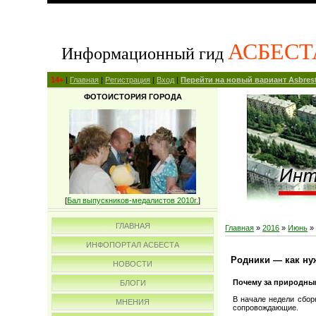
АСБЕСТ
Информационный гид
14+
|
Главная
|
Регистрация
|
Вход
|
Перейти на новый вариант Asbrest
ФОТОИСТОРИЯ ГОРОДА
[
Бал выпускников-медалистов 2010г.
]
ГЛАВНАЯ
Главная
»
2016
»
Июнь
»
ИНФОПОРТАЛ АСБЕСТА
Родники — как ну
НОВОСТИ
Почему за природны
БЛОГИ
В начале недели сбор
МНЕНИЯ
сопровождающие.