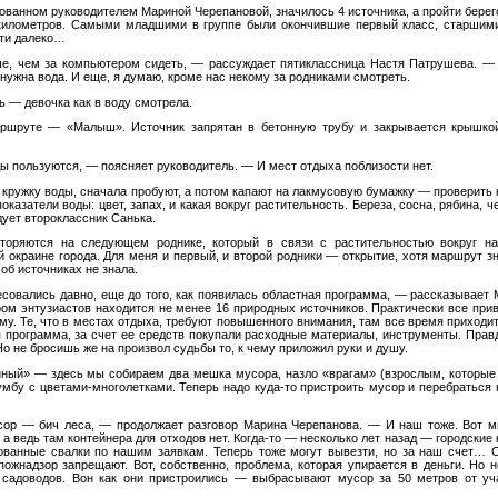
ованном руководителем Мариной Черепановой, значилось 4 источника, а пройти бере
 километров. Самыми младшими в группе были окончившие первый класс, старшим
идти далеко…
е, чем за компьютером сидеть, — рассуждает пятиклассница Настя Патрушева. — 
ужна вода. И еще, я думаю, кроме нас некому за родниками смотреть.
ь — девочка как в воду смотрела.
ршруте — «Малыш». Источник запрятан в бетонную трубу и закрывается крышкой
ы пользуются, — поясняет руководитель. — И мест отдыха поблизости нет.
кружку воды, сначала пробуют, а потом капают на лакмусовую бумажку — проверить к
казатели воды: цвет, запах, и какая вокруг растительность. Береза, сосна, рябина,
ует второклассник Санька.
торяются на следующем роднике, который в связи с растительностью вокруг н
й окраине города. Для меня и первый, и второй родники — открытие, хотя маршрут з
 об источниках не знала.
совались давно, еще до того, как появилась областная программа, — рассказывает
ром энтузиастов находится не менее 16 природных источников. Практически все прив
у. Те, что в местах отдыха, требуют повышенного внимания, там все время приходит
я программа, за счет ее средств покупали расходные материалы, инструменты. Правд
Но не бросишь же на произвол судьбы то, к чему приложил руки и душу.
нный» — здесь мы собираем два мешка мусора, назло «врагам» (взрослым, которые
мбу с цветами-многолетками. Теперь надо куда-то пристроить мусор и перебраться н
ор — бич леса, — продолжает разговор Марина Черепанова. — И наш тоже. Вот мы
 а ведь там контейнера для отходов нет. Когда-то — несколько лет назад — городск
ванные свалки по нашим заявкам. Теперь тоже могут вывезти, но за наш счет… С
пожнадзор запрещают. Вот, собственно, проблема, которая упирается в деньги. Но н
 садоводов. Вон как они пристроились — выбрасывают мусор за 50 метров от уча