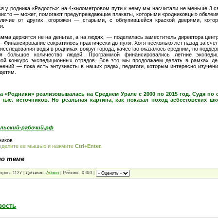
я у родника «Радость»: на 4-километровом пути к нему мы насчитали не меньше 3 с
 чисто — может, помогают предупреждающие плакаты, которыми «родниковцы» обклеи
отличие от других, огорожен — старыми, с облупившейся краской дверями, кото
и.
мма держится не на деньгах, а на людях, — поделилась заместитель директора центр
 Финансирование сократилось практически до нуля. Хотя несколько лет назад за сче
исследования воды в родниках вокруг города, качество оказалось средним, но подде
ся большое количество людей. Программой финансировались летние экспеди
ой конкурс экспедиционных отрядов. Все это мы продолжаем делать в рамках дея
нений — пока есть энтузиасты в наших рядах, педагоги, которым интересно изучение
детям.
 «Родники» реализовывалась на Среднем Урале с 2000 по 2015 год. Судя по о
 тыс. источников. Но реальная картина, как показал поход асбестовских шк
альский-рабочий.рф
ников
ыделите ее мышью и нажмите
Ctrl+Enter.
по теме
тров: 1127 | Добавил:
Admin
| Рейтинг: 0.0/0 |
вость