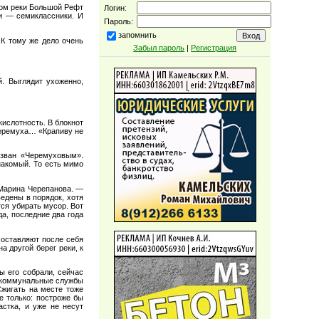
гом реки Большой Рефт
Логин:
и — семиклассники. И
Пароль:
запомнить
К тому же дело очень
Забыл пароль
|
Регистрация
. Выглядит ухоженно,
ислотность. В блокнот
 черемуха… «Крапиву не
азван «Черемуховым».
накомый. То есть мимо
 Марина Черепанова. —
едены в порядок, хотя
ся убирать мусор. Вот
а, последние два года
 оставляют после себя
а другой берег реки, к
 его собрали, сейчас
ие коммунальные службы
жигать на месте тоже
е только: построже бы
стка, и уже не несут