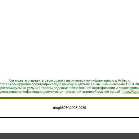
Вы можете отправить свою
ссылку
на интересную информацию о г. Асбест.
сли Вы обнаружили орфографическую ошибку выделите ее мышью и нажмите Ctrl+Ente
 рекламируемые услуги и товары подлежат обязательной сертификации и лицензирова
спользование информации допускается только при активной ссылке на сайт
https://asb
drug6307©2008-2026