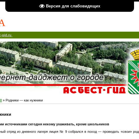
Версия для слабовидящих
А
-gid.ru
8
» Родники — как нужники
жники
ми источниками сегодня некому ухаживать, кроме школьников
ный отряд из дневного лагеря лицея № 9 собрался в поход — проведать «свои» род