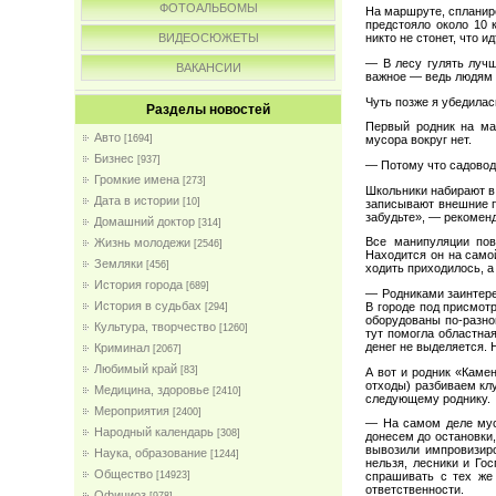
ФОТОАЛЬБОМЫ
На маршруте, спланир
предстояло около 10
ВИДЕОСЮЖЕТЫ
никто не стонет, что 
— В лесу гулять лучш
ВАКАНСИИ
важное — ведь людям н
Чуть позже я убедилас
Разделы новостей
Первый родник на ма
Авто
[1694]
мусора вокруг нет.
Бизнес
[937]
— Потому что садовод
Громкие имена
[273]
Школьники набирают в 
Дата в истории
[10]
записывают внешние по
забудьте», — рекоменд
Домашний доктор
[314]
Все манипуляции пов
Жизнь молодежи
[2546]
Находится он на само
Земляки
[456]
ходить приходилось, а
История города
[689]
— Родниками заинтере
История в судьбах
В городе под присмот
[294]
оборудованы по-разном
Культура, творчество
[1260]
тут помогла областна
денег не выделяется. 
Криминал
[2067]
Любимый край
[83]
А вот и родник «Каме
отходы) разбиваем клу
Медицина, здоровье
[2410]
следующему роднику.
Мероприятия
[2400]
— На самом деле мус
Народный календарь
[308]
донесем до остановки,
вывозили импровизиро
Наука, образование
[1244]
нельзя, лесники и Гос
Общество
[14923]
спрашивать с тех же
ответственности.
Официоз