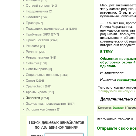
[978]
Маршрут заканчиваетс
Острый вопрос
[149]
что у самого родника
Поздравления
[5]
источника. Этот, в 
бумажными наклейкам
Политика
[726]
Право
— Если честно, програ
[577]
Галина Маратканова. —
Праздники, памятные даты
[1269]
нам удалось оплатить 
родниками пользует
Проблемы ЖКХ
[1747]
школьников и областн
Проиcшествия
[2324]
краеведческих объеди
интерес они передают 
Реклама
[21]
Религия
В ТЕМУ
[204]
Ретроспектива
[341]
Областная программа
обустроено около 4
События
[148]
идиллии.
Советы врача
[0]
И. Атанасова
Социальные вопросы
[1114]
Источник
газета-ур
Спорт
[2693]
Ураласбест
[998]
Фото из открытых источ
Обнаружили ошибку? В
Храмы Урала
[310]
Экология
[1254]
Дополнительно 
Экономика, производство
[1567]
Категория:
Экология
| Просмо
История комбината
[3]
Всего комментариев:
0
Отправьте свою но