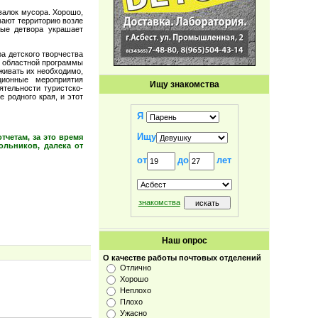
валок мусора. Хорошо,
вают территорию возле
рые детвора украшает
а детского творчества
т областной программы
рживать их необходимо,
ционные мероприятия
Ищу знакомства
тельности туристско-
 родного края, и этот
Я
Ищу
тчетам, за это время
ольников, далека от
от
до
лет
знакомства
Наш опрос
О качестве работы почтовых отделений
Отлично
Хорошо
Неплохо
Плохо
Ужасно