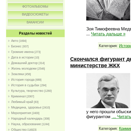
ФОТОАЛЬБОМЫ
ВИДЕОСЮЖЕТЫ
ВАКАНСИИ
Зоя Тимофеевна Медв
...
Читать дальше »
Разделы новостей
Авто
[1694]
Категория:
Истори
Бизнес
[937]
Громкие имена
[273]
Дата в истории
Скончался фигурант д
[10]
Домашний доктор
[314]
министерстве ЖКХ
Жизнь молодежи
[2546]
Земляки
[456]
История города
[689]
История в судьбах
[294]
Культура, творчество
[1260]
Криминал
[2067]
Любимый край
[83]
Медицина, здоровье
[2410]
у него прошли обыски
Мероприятия
[2400]
фигурантом
...
Читат
Народный календарь
[308]
Наука, образование
[1244]
Категория:
Крими
Общество
[14923]