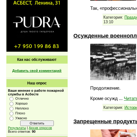
Так, «профессиональ
Категория:
Празд
13:10
Осужденные военнопле
Как нас обслуживают
Добавить свой комментарий
Наш опрос
Продолжение.
Ваше мнение о работе пожарной
службы в Асбесте
Кроме осужд
...
Читат
Отлично
Хорошо
Категория:
Истори
Неплохо
Плохо
Ужасно
Запрещенные продукты
Результаты
|
Архив опросов
Всего ответов:
90