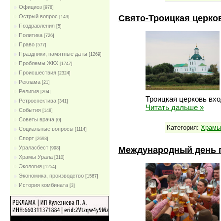
Официоз
[978]
Свято-Троицкая церко
Острый вопрос
[149]
Поздравления
[5]
Политика
[726]
Право
[577]
Праздники, памятные даты
[1269]
Проблемы ЖКХ
[1747]
Проиcшествия
[2324]
Реклама
[21]
Религия
[204]
Троицкая церковь вх
Ретроспектива
[341]
Читать дальше »
События
[148]
Советы врача
[0]
Категория:
Храмы
Социальные вопросы
[1114]
Спорт
[2693]
Международный день 
Ураласбест
[998]
Храмы Урала
[310]
Экология
[1254]
Экономика, производство
[1567]
История комбината
[3]