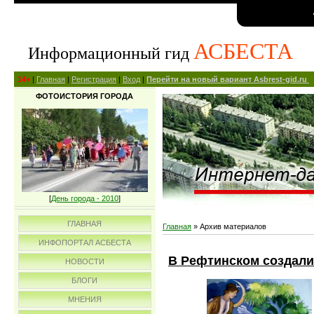
АСБЕСТА
Информационный гид
14+
|
Главная
|
Регистрация
|
Вход
|
Перейти на новый вариант Asbrest-gid.ru
ФОТОИСТОРИЯ ГОРОДА
[
День города - 2010
]
ГЛАВНАЯ
Главная
»
Архив материалов
ИНФОПОРТАЛ АСБЕСТА
В Рефтинском создали
НОВОСТИ
БЛОГИ
МНЕНИЯ