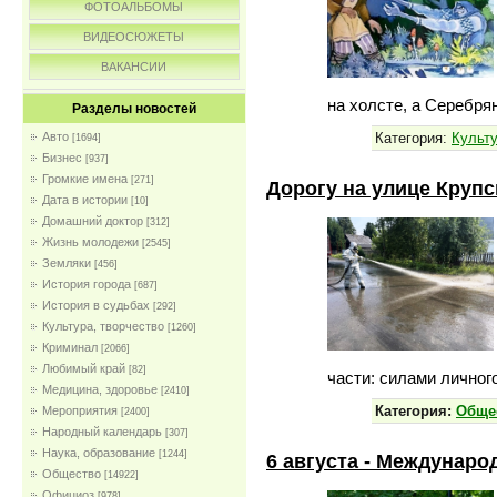
ФОТОАЛЬБОМЫ
ВИДЕОСЮЖЕТЫ
ВАКАНСИИ
на холсте, а Серебря
Разделы новостей
Категория:
Культу
Авто
[1694]
Бизнес
[937]
Громкие имена
[271]
Дорогу на улице Круп
Дата в истории
[10]
Домашний доктор
[312]
Жизнь молодежи
[2545]
Земляки
[456]
История города
[687]
История в судьбах
[292]
Культура, творчество
[1260]
Криминал
[2066]
Любимый край
[82]
части: силами личног
Медицина, здоровье
[2410]
Категория:
Обще
Мероприятия
[2400]
Народный календарь
[307]
Наука, образование
[1244]
6 августа - Междунаро
Общество
[14922]
Официоз
[978]