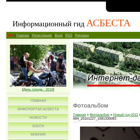
АСБЕСТА
Информационный гид
14+
|
Главная
|
Регистрация
|
Вход
|
RSS
|
Реклама
[
День города - 2010
]
ГЛАВНАЯ
Фотоальбом
ИНФОПОРТАЛ АСБЕСТА
Главная
»
Фотоальбом
»
Новый год-2011
НОВОСТИ
684_20101227_1581330083
БЛОГИ
МНЕНИЯ