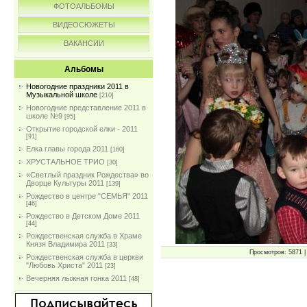
ФОТОАЛЬБОМЫ
ВИДЕОСЮЖЕТЫ
ВАКАНСИИ
Альбомы
Новогодние праздники 2011 в
Музыкальной школе
[210]
Новогодние представление 2011 в
школе №9
[95]
Открытие городской елки - 2011
[91]
Елка главы города 2011
[160]
ХРУСТАЛЬНОЕ ТРИО
[30]
«Светлый праздник Рождества» во
Дворце Культуры 2011
[139]
Рождество в центре "СЕМЬЯ" 2011
[46]
Рождество в Детском Доме 2011
[44]
Рождественская служба в Храме
Князя Владимира 2011
[33]
Просмотров: 5871 | 
Рождественская служба в церкви
"Любовь Христа" 2011
[23]
Вечерняя лыжная гонка 2011
[48]