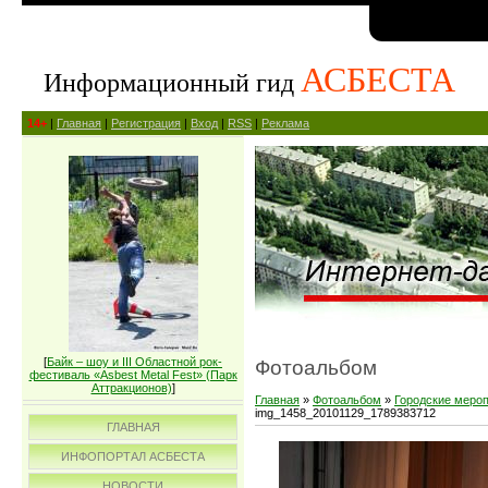
АСБЕСТА
Информационный гид
14+
|
Главная
|
Регистрация
|
Вход
|
RSS
|
Реклама
[
Байк – шоу и III Областной рок-
Фотоальбом
фестиваль «Asbest Metal Fest» (Парк
Аттракционов)
]
Главная
»
Фотоальбом
»
Городские меро
img_1458_20101129_1789383712
ГЛАВНАЯ
ИНФОПОРТАЛ АСБЕСТА
НОВОСТИ