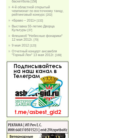
баскетбола
[158]
4-й областной открытый
чемпионат по восточному танцу,
рейтинговый конкурс
[202]
«Браво – 2011»
[132]
Выставка 55-летию Дворца
Культуры
[37]
Флешмоб "Небесные фонарики"
12 мая 2012г.
[70]
9 мая 2012
[123]
Отчетный концерт ансамбля
"Горный Лен" 13 мая 2012г.
[169]