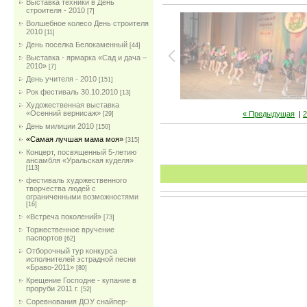
Выставка техники в День
строителя - 2010
[7]
Волшебное колесо День строителя
2010
[11]
День поселка Белокаменный
[44]
Выставка - ярмарка «Сад и дача –
2010»
[7]
День учителя - 2010
[151]
Рок фестиваль 30.10.2010
[13]
Художественная выставка
«Осенний вернисаж»
« Предыдущая
|
2
[29]
День милиции 2010
[150]
«Самая лучшая мама моя»
[315]
Концерт, посвященный 5-летию
ансамбля «Уральская куделя»
[113]
фестиваль художественного
творчества людей с
ограниченными возможностями
[16]
«Встреча поколений»
[73]
Торжественное вручение
паспортов
[62]
Отборочный тур конкурса
исполнителей эстрадной песни
«Браво-2011»
[80]
Крещение Господне - купание в
проруби 2011 г.
[52]
Соревнования ДОУ снайпер-