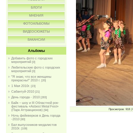
БЛОГИ
МНЕНИЯ
ФОТОАЛЬБОМЫ
ВИДЕОСЮЖЕТЫ
ВАКАНСИИ
Альбомы
Добавить фото с городских
мероприятий
[0]
Любительские фото с городских
мероприятий
[0]
"Я знаю, что все женщины
прекрасны!" 2010 г.
[20]
1 Мая 2010г.
[23]
Сабантуй-2010
[21]
День города - 2010
[283]
Байк – шоу и III Областной рок-
фестиваль «Asbest Metal Fest»
Просмотров: 918 | 
(Парк Аттракционов)
[94]
Ночь фейеверков в День города
-2010
[60]
Бал выпускников-медалистов
2010г.
[109]