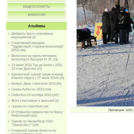
ВИДЕОСЮЖЕТЫ
ВАКАНСИИ
Альбомы
Добавить фото спортивных
мероприятий
[0]
Спортивный праздник
"Здравствуй, старина велосипед!"
2010г
[80]
Велогонка на призы ветерана
велоспорта Лысцова Н. М.
[23]
13 июня 2010 Тур де Асбест 2010
13 этап Дуатлон
[21]
Шахматный турнир среди команд
Южного округа ( 27 июня 2010)
[20]
Конкур. День строителя 2010
[93]
Скалы Асбеста- 2010
[194]
Пейнтбол 23 октября 2010
[207]
Фото участников и зрителей
[0]
турнир по стритболу
[29]
Просмотров: 1218 | 
IX Открытое первенство по боксу
Рефтинский
[110]
Турнир по баскетболу ОАО
"Ураласбест"
[118]
Открытый турнир Асбеста по