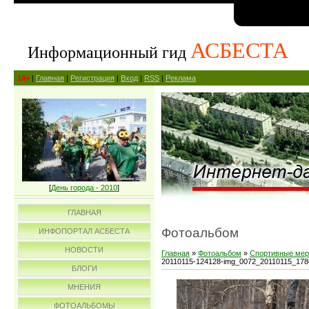
АСБЕСТА
Информационный гид
14+
|
Главная
|
Регистрация
|
Вход
|
RSS
|
Реклама
[
День города - 2010
]
ГЛАВНАЯ
Фотоальбом
ИНФОПОРТАЛ АСБЕСТА
НОВОСТИ
Главная
»
Фотоальбом
»
Спортивные мер
20110115-124128-img_0072_20110115_17
БЛОГИ
МНЕНИЯ
ФОТОАЛЬБОМЫ