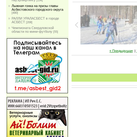
пауэрлифтингу
[134]
Лыжная гонка на призы главы
Асбестовского городского округа
[490]
РАЛЛИ УРАЛАСБЕСТ в городе
АСБЕСТ
[208]
Чемпионата Свердловской
области по мини-футболу
[55]
« Предыдущая
|