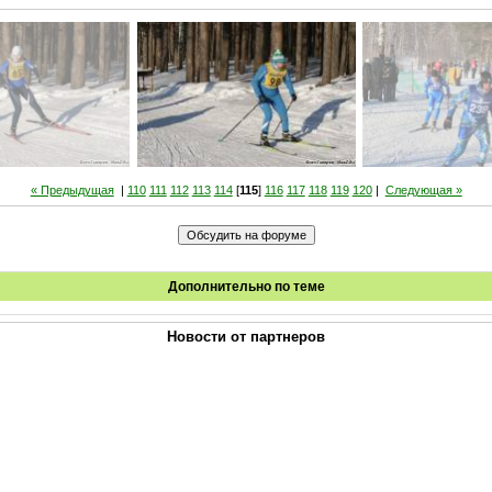
« Предыдущая
|
110
111
112
113
114
[
115
]
116
117
118
119
120
|
Следующая »
Дополнительно по теме
Новости от партнеров