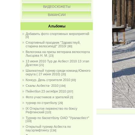
ВИДЕОСЮЖЕТЫ
ВАКАНСИИ
Альбомы
Добавить фото спортивных мероприятий
[0]
Спортивный праздник "Здравствуй,
старина велосипед!" 2010г
[80]
Велогонка на призы ветерана велоспорта
Лысцова Н. М.
[23]
13 июня 2010 Тур де Асбест 2010 13 этап
Дуатлон
[21]
Шахматный турнир среди команд Южного
округа ( 27 июня 2010)
[20]
Конкур. День строителя 2010
[93]
Скалы Асбеста- 2010
[194]
Пейнтбол 23 октября 2010
[207]
Фото участников и зрителей
[0]
турнир по стритболу
[29]
IX Открытое первенство по боксу
Рефтинский
[110]
Турнир по баскетболу ОАО "Ураласбест"
[118]
Открытый турнир Асбеста по
пауэрлифтингу
[134]