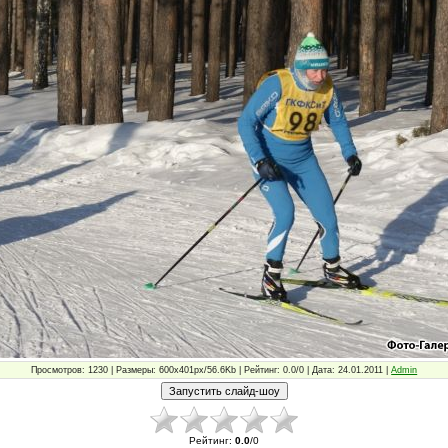
Просмотров: 1230 | Размеры: 600x401px/56.6Kb | Рейтинг: 0.0/0 | Дата: 24.01.2011 |
Admin
Рейтинг
:
0.0
/
0