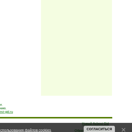
r.
нию.
est-gid.ru
Новый Asbest Gid
Помощь
СОГЛАСИТЬСЯ
спользования файлов cookies
.
Обратная связь
Архив