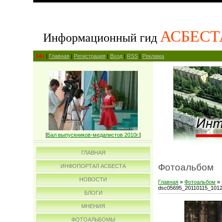
АСБЕСТ
Информационный гид
14+
|
Главная
|
Регистрация
|
Вход
|
RSS
|
Реклама
[
Бал выпускников-медалистов 2010г.
]
ГЛАВНАЯ
Фотоальбом
ИНФОПОРТАЛ АСБЕСТА
НОВОСТИ
Главная
»
Фотоальбом
»
dsc05695_20110115_101
БЛОГИ
МНЕНИЯ
ФОТОАЛЬБОМЫ