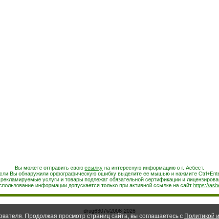
Вы можете отправить свою
ссылку
на интересную информацию о г. Асбест.
сли Вы обнаружили орфографическую ошибку выделите ее мышью и нажмите Ctrl+Ente
 рекламируемые услуги и товары подлежат обязательной сертификации и лицензирова
спользование информации допускается только при активной ссылке на сайт
https://asb
drug6307©2008-2026
ователя. Продолжая просмотр страниц сайта, вы соглашаетесь с
Политикой и