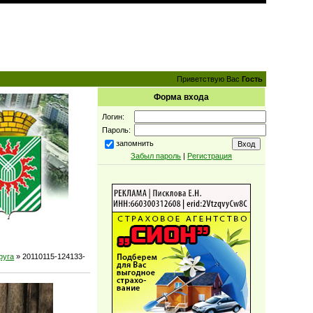
Приветствую Вас
Гость
Форма входа
Логин:
Пароль:
запомнить
Забыл пароль
|
Регистрация
руга
» 20110115-124133-