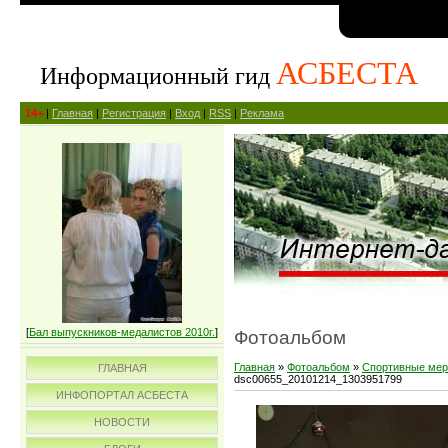
АСБЕСТА
Информационный гид
14+
|
Главная
|
Регистрация
|
Вход
|
RSS
|
Реклама
[
Бал выпускников-медалистов 2010г.
]
Фотоальбом
Главная
»
Фотоальбом
»
Спортивные мер
ГЛАВНАЯ
dsc00655_20101214_1303951799
ИНФОПОРТАЛ АСБЕСТА
НОВОСТИ