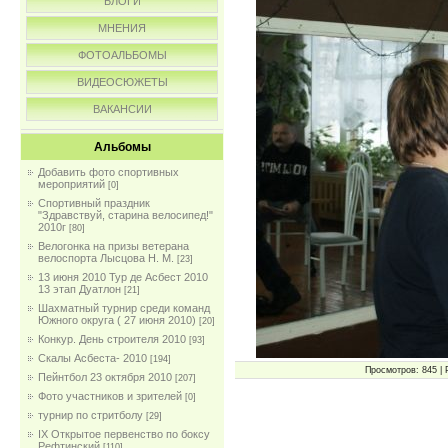
БЛОГИ
МНЕНИЯ
ФОТОАЛЬБОМЫ
ВИДЕОСЮЖЕТЫ
ВАКАНСИИ
Альбомы
Добавить фото спортивных
мероприятий
[0]
Спортивный праздник
"Здравствуй, старина велосипед!"
2010г
[80]
Велогонка на призы ветерана
велоспорта Лысцова Н. М.
[23]
13 июня 2010 Тур де Асбест 2010
13 этап Дуатлон
[21]
Шахматный турнир среди команд
Южного округа ( 27 июня 2010)
[20]
Конкур. День строителя 2010
[93]
Скалы Асбеста- 2010
[194]
Просмотров: 845 | 
Пейнтбол 23 октября 2010
[207]
Фото участников и зрителей
[0]
турнир по стритболу
[29]
IX Открытое первенство по боксу
Рефтинский
[110]