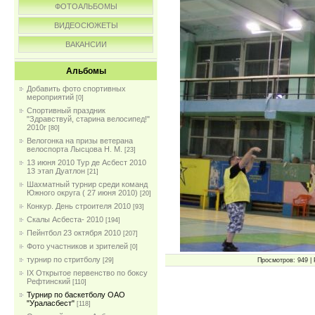
ФОТОАЛЬБОМЫ
ВИДЕОСЮЖЕТЫ
ВАКАНСИИ
Альбомы
Добавить фото спортивных
мероприятий
[0]
Спортивный праздник
"Здравствуй, старина велосипед!"
2010г
[80]
Велогонка на призы ветерана
велоспорта Лысцова Н. М.
[23]
13 июня 2010 Тур де Асбест 2010
13 этап Дуатлон
[21]
Шахматный турнир среди команд
Южного округа ( 27 июня 2010)
[20]
Конкур. День строителя 2010
[93]
Скалы Асбеста- 2010
[194]
Пейнтбол 23 октября 2010
[207]
Фото участников и зрителей
[0]
турнир по стритболу
Просмотров: 949 | 
[29]
IX Открытое первенство по боксу
Рефтинский
[110]
Турнир по баскетболу ОАО
"Ураласбест"
[118]