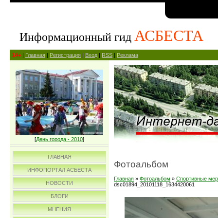
АСБЕСТА
Информационный гид
14+
|
Главная
|
Регистрация
|
Вход
|
RSS
|
Реклама
[
День города - 2010
]
ГЛАВНАЯ
Фотоальбом
ИНФОПОРТАЛ АСБЕСТА
Главная
»
Фотоальбом
»
Спортивные мер
НОВОСТИ
dsc01894_20101118_1634420061
БЛОГИ
МНЕНИЯ