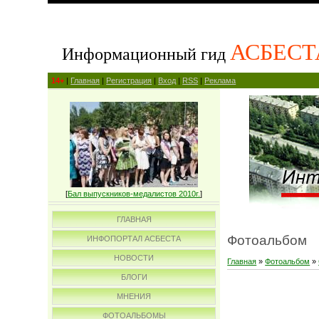
АСБЕСТ
Информационный гид
14+
|
Главная
|
Регистрация
|
Вход
|
RSS
|
Реклама
[
Бал выпускников-медалистов 2010г.
]
ГЛАВНАЯ
Фотоальбом
ИНФОПОРТАЛ АСБЕСТА
НОВОСТИ
Главная
»
Фотоальбом
»
БЛОГИ
МНЕНИЯ
ФОТОАЛЬБОМЫ