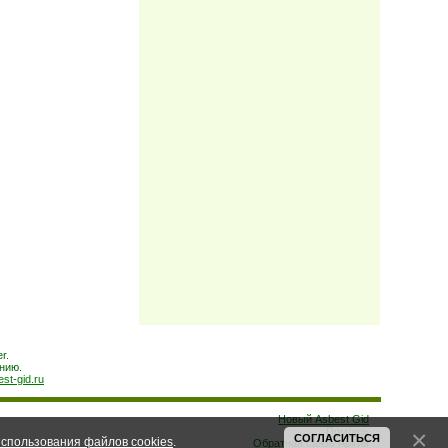
r.
нию.
est-gid.ru
Новый Asbest Gid
Помощь
СОГЛАСИТЬСЯ
спользования файлов cookies
.
Обратная связь
Архив