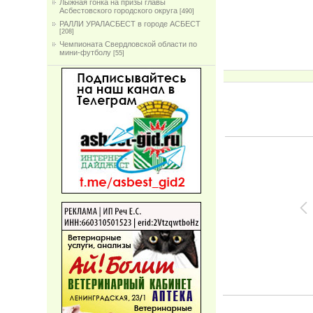
Лыжная гонка на призы главы
Асбестовского городского округа
[490]
РАЛЛИ УРАЛАСБЕСТ в городе АСБЕСТ
[208]
Чемпионата Свердловской области по
мини-футболу
[55]