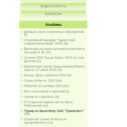
ВИДЕОСЮЖЕТЫ
ВАКАНСИИ
Альбомы
Добавить фото спортивных мероприятий
[0]
Спортивный праздник "Здравствуй,
старина велосипед!" 2010г
[80]
Велогонка на призы ветерана велоспорта
Лысцова Н. М.
[23]
13 июня 2010 Тур де Асбест 2010 13 этап
Дуатлон
[21]
Шахматный турнир среди команд Южного
округа ( 27 июня 2010)
[20]
Конкур. День строителя 2010
[93]
Скалы Асбеста- 2010
[194]
Пейнтбол 23 октября 2010
[207]
Фото участников и зрителей
[0]
турнир по стритболу
[29]
IX Открытое первенство по боксу
Рефтинский
[110]
Турнир по баскетболу ОАО "Ураласбест"
[118]
Открытый турнир Асбеста по
пауэрлифтингу
[134]