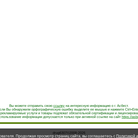
Вы можете отправить свою
ссылку
на интересную информацию о г. Асбест.
сли Вы обнаружили орфографическую ошибку выделите ее мышью и нажмите Ctrl+Ente
 рекламируемые услуги и товары подлежат обязательной сертификации и лицензирова
спользование информации допускается только при активной ссылке на сайт
https://asb
drug6307©2008-2026
ователя. Продолжая просмотр страниц сайта, вы соглашаетесь с
Политикой и