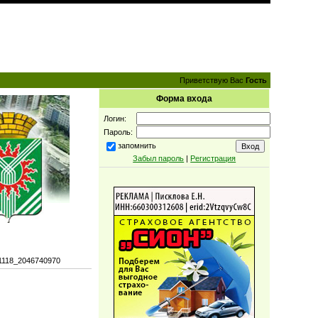
Приветствую Вас
Гость
Форма входа
Логин:
Пароль:
запомнить
Забыл пароль
|
Регистрация
1118_2046740970