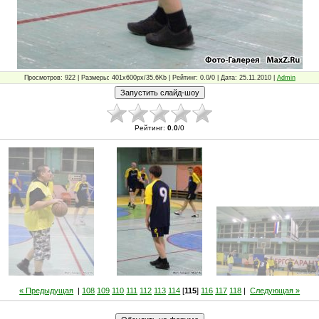
Просмотров: 922 | Размеры: 401x600px/35.6Kb | Рейтинг: 0.0/0 | Дата: 25.11.2010 |
Admin
Рейтинг
:
0.0
/
0
« Предыдущая
|
108
109
110
111
112
113
114
[
115
]
116
117
118
|
Следующая »