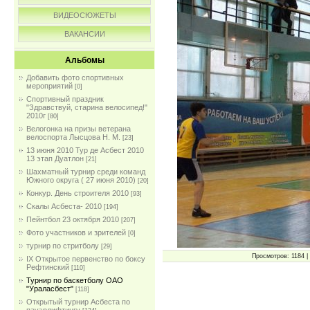
ВИДЕОСЮЖЕТЫ
ВАКАНСИИ
Альбомы
Добавить фото спортивных
мероприятий
[0]
Спортивный праздник
"Здравствуй, старина велосипед!"
2010г
[80]
Велогонка на призы ветерана
велоспорта Лысцова Н. М.
[23]
13 июня 2010 Тур де Асбест 2010
13 этап Дуатлон
[21]
Шахматный турнир среди команд
Южного округа ( 27 июня 2010)
[20]
Конкур. День строителя 2010
[93]
Скалы Асбеста- 2010
[194]
Пейнтбол 23 октября 2010
[207]
Фото участников и зрителей
[0]
турнир по стритболу
[29]
Просмотров: 1184 | 
IX Открытое первенство по боксу
Рефтинский
[110]
Турнир по баскетболу ОАО
"Ураласбест"
[118]
Открытый турнир Асбеста по