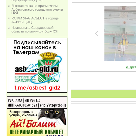
пауэрлифтингу
[134]
Лыжная гонка на призы главы
Асбестовского городского округа
[490]
РАЛЛИ УРАЛАСБЕСТ в городе
АСБЕСТ
[208]
Чемпионата Свердловской
области по мини-футболу
[55]
« Пре