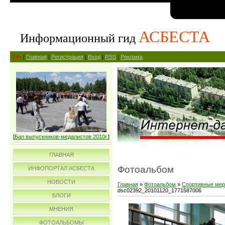
АСБЕСТА
Информационный гид
14+
|
Главная
|
Регистрация
|
Вход
|
RSS
|
Реклама
[
Бал выпускников-медалистов 2010г.
]
ГЛАВНАЯ
Фотоальбом
ИНФОПОРТАЛ АСБЕСТА
НОВОСТИ
Главная
»
Фотоальбом
»
Спортивные мер
dsc02392_20101120_1771587006
БЛОГИ
МНЕНИЯ
ФОТОАЛЬБОМЫ