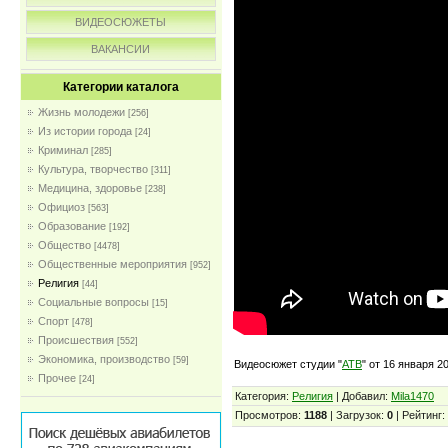
ВИДЕОСЮЖЕТЫ
ВАКАНСИИ
Категории каталога
Жизнь молодежи
[256]
Из истории города
[24]
Криминал
[285]
Культура, творчество
[311]
Медицина, здоровье
[238]
Официоз
[563]
Образование
[192]
Общество
[4478]
Общественные мероприятия
[952]
Религия
[44]
Социальные вопросы
[15]
Спорт
[478]
Происшествия
[552]
Экономика, производство
[59]
Видеосюжет студии "
АТВ
" от 16 января 20
Прочее
[24]
Категория:
Религия
| Добавил:
Mila1470
Просмотров:
1188
| Загрузок:
0
| Рейтинг: