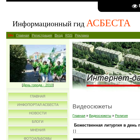
АСБЕСТА
Информационный гид
14+
|
Главная
|
Регистрация
|
Вход
|
RSS
|
Реклама
[
День города - 2010
]
ГЛАВНАЯ
ИНФОПОРТАЛ АСБЕСТА
Видеосюжеты
НОВОСТИ
Главная
»
Видеосюжеты
»
Религия
БЛОГИ
Божественная литургия в день 
МНЕНИЯ
[ ]
ФОТОАЛЬБОМЫ