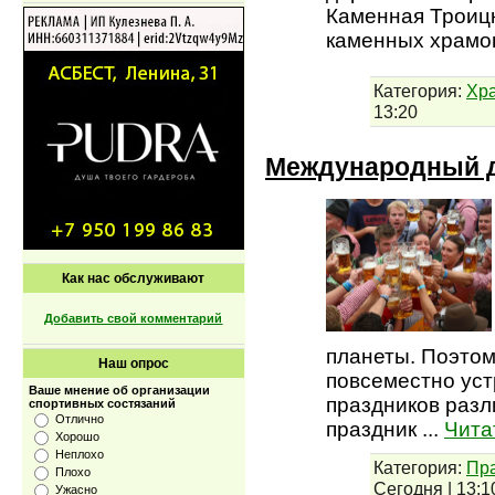
Каменная Троицк
каменных храмо
Категория:
Хр
13:20
Международный д
Как нас обслуживают
Добавить свой комментарий
планеты. Поэтом
Наш опрос
повсеместно уст
Ваше мнение об организации
праздников разл
спортивных состязаний
Отлично
праздник
...
Чита
Хорошо
Неплохо
Категория:
Пра
Плохо
Сегодня
|
13:1
Ужасно