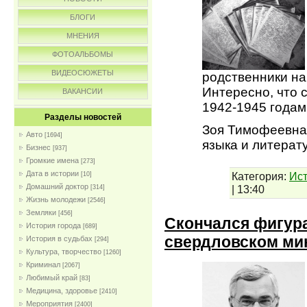
БЛОГИ
МНЕНИЯ
ФОТОАЛЬБОМЫ
ВИДЕОСЮЖЕТЫ
родственники на
Интересно, что 
ВАКАНСИИ
1942-1945 годам
Разделы новостей
Зоя Тимофеевна
Авто
[1694]
языка и литерат
Бизнес
[937]
Громкие имена
[273]
Дата в истории
Категория:
Ист
[10]
Домашний доктор
|
13:40
[314]
Жизнь молодежи
[2546]
Земляки
[456]
Скончался фигура
История города
[689]
свердловском ми
История в судьбах
[294]
Культура, творчество
[1260]
Криминал
[2067]
Любимый край
[83]
Медицина, здоровье
[2410]
Мероприятия
[2400]