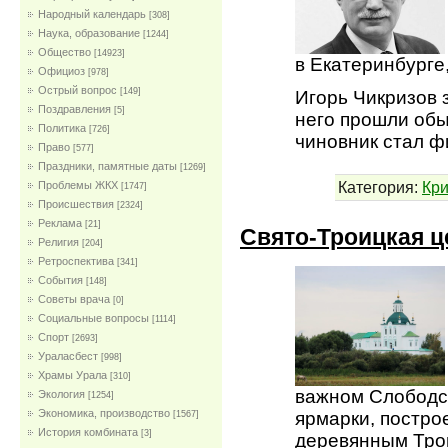
Народный календарь
[308]
Наука, образование
[1244]
Общество
[14923]
в Екатеринбурге,
Официоз
[978]
Острый вопрос
[149]
Игорь Чикризов з
Поздравления
[5]
него прошли обыс
Политика
[726]
чиновник стал 
Право
[577]
Праздники, памятные даты
[1269]
Категория:
Кр
Проблемы ЖКХ
[1747]
Проиcшествия
[2324]
Реклама
[21]
Свято-Троицкая ц
Религия
[204]
Ретроспектива
[341]
События
[148]
Советы врача
[0]
Социальные вопросы
[1114]
Спорт
[2693]
Ураласбест
[998]
Храмы Урала
[310]
важном Слободск
Экология
[1254]
Экономика, производство
ярмарки, постро
[1567]
История комбината
[3]
деревянным Трои