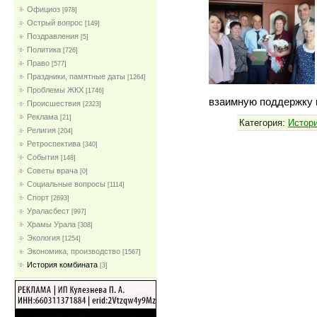
Официоз
[978]
Острый вопрос
[149]
Поздравления
[5]
Политика
[726]
Право
[577]
Праздники, памятные даты
[1264]
Проблемы ЖКХ
[1746]
взаимную поддержку 
Проиcшествия
[2323]
Реклама
[21]
Категория:
Истор
Религия
[204]
Ретроспектива
[340]
События
[148]
Советы врача
[0]
Социальные вопросы
[1114]
Спорт
[2693]
Ураласбест
[997]
Храмы Урала
[308]
Экология
[1254]
Экономика, производство
[1567]
История комбината
[3]