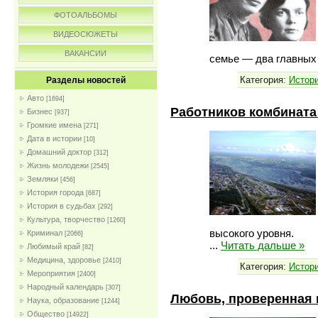
ФОТОАЛЬБОМЫ
ВИДЕОСЮЖЕТЫ
ВАКАНСИИ
семье — два главных
Категория:
Истор
Разделы новостей
Авто
[1694]
Работников комбината 
Бизнес
[937]
Громкие имена
[271]
Дата в истории
[10]
Домашний доктор
[312]
Жизнь молодежи
[2545]
Земляки
[456]
История города
[687]
История в судьбах
[292]
Культура, творчество
[1260]
высокого уровня.
Криминал
[2066]
...
Читать дальше »
Любимый край
[82]
Медицина, здоровье
[2410]
Категория:
Истор
Мероприятия
[2400]
Народный календарь
[307]
Любовь, проверенная 
Наука, образование
[1244]
Общество
[14922]