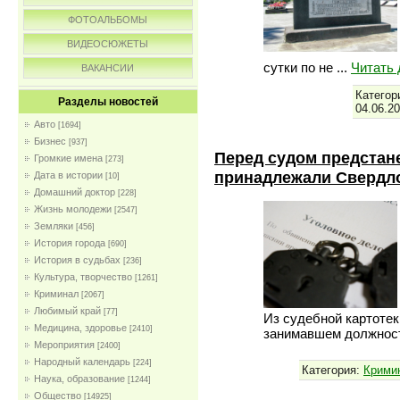
ФОТОАЛЬБОМЫ
ВИДЕОСЮЖЕТЫ
сутки по не
...
Читать
ВАКАНСИИ
Категор
Разделы новостей
04.06.2
Авто
[1694]
Бизнес
[937]
Перед судом предстане
Громкие имена
[273]
принадлежали Свердл
Дата в истории
[10]
Домашний доктор
[228]
Жизнь молодежи
[2547]
Земляки
[456]
История города
[690]
История в судьбах
[236]
Культура, творчество
[1261]
Криминал
[2067]
Любимый край
[77]
Из судебной картотек
Медицина, здоровье
[2410]
занимавшем должность
Мероприятия
[2400]
Народный календарь
[224]
Категория:
Крими
Наука, образование
[1244]
Общество
[14925]