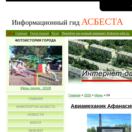
АСБЕСТА
Информационный гид
14+
|
Главная
|
Регистрация
|
Вход
|
Перейти на новый вариант Asbrest-gid.ru
ФОТОИСТОРИЯ ГОРОДА
[
День города - 2010
]
Главная
»
2026
»
Июнь
»
04
ГЛАВНАЯ
Авиамеханик Афанаси
ИНФОПОРТАЛ АСБЕСТА
НОВОСТИ
БЛОГИ
МНЕНИЯ