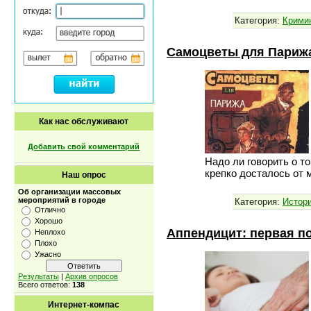
Категория:
Крими
Самоцветы для Парижа
Как нас обслуживают
Добавить свой комментарий
Надо ли говорить о т
крепко досталось от
Наш опрос
Об организации массовых
мероприятий в городе
Категория:
Истори
Отлично
Хорошо
Аппендицит: первая 
Неплохо
Плохо
Ужасно
Результаты
|
Архив опросов
Всего ответов:
138
Интернет-компас