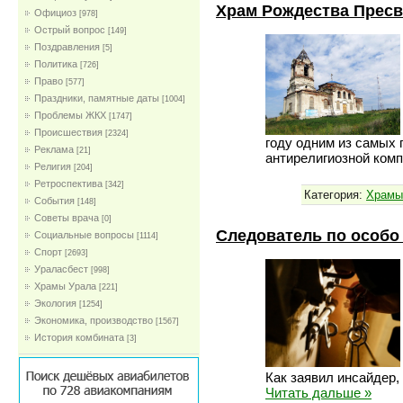
Храм Рождества Прес
Официоз
[978]
Острый вопрос
[149]
Поздравления
[5]
Политика
[726]
Право
[577]
Праздники, памятные даты
[1004]
Проблемы ЖКХ
[1747]
Проиcшествия
[2324]
году одним из самых 
Реклама
[21]
антирелигиозной ком
Религия
[204]
Ретроспектива
[342]
Категория:
Храмы
События
[148]
Советы врача
[0]
Следователь по особо
Социальные вопросы
[1114]
Спорт
[2693]
Ураласбест
[998]
Храмы Урала
[221]
Экология
[1254]
Экономика, производство
[1567]
История комбината
[3]
Как заявил инсайдер,
Читать дальше »