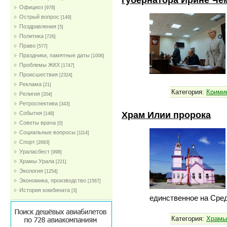
Официоз
[978]
Острый вопрос
[149]
Поздравления
[5]
Политика
[726]
Право
[577]
Праздники, памятные даты
[1006]
Проблемы ЖКХ
[1747]
Проиcшествия
[2324]
Реклама
[21]
Категория:
Крими
Религия
[204]
Ретроспектива
[343]
Храм Илии пророка
События
[148]
Советы врача
[0]
Социальные вопросы
[1114]
Спорт
[2693]
Ураласбест
[998]
Храмы Урала
[221]
Экология
[1254]
Экономика, производство
[1567]
История комбината
[3]
единственное на Сре
Категория:
Храмы