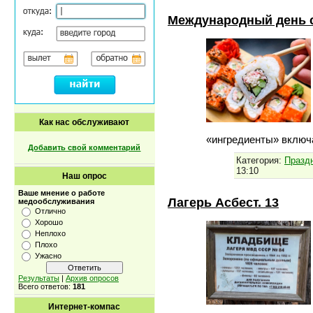
Международный день 
Как нас обслуживают
«ингредиенты» включ
Добавить свой комментарий
Категория:
Празд
13:10
Наш опрос
Ваше мнение о работе
Лагерь Асбест. 13
медообслуживания
Отлично
Хорошо
Неплохо
Плохо
Ужасно
Результаты
|
Архив опросов
Всего ответов:
181
Интернет-компас