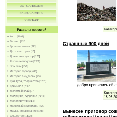
ФОТОАЛЬБОМЫ
ВИДЕОСЮЖЕТЫ
ВАКАНСИИ
Категор
Разделы новостей
Авто
[1694]
Бизнес
[937]
Страшные 900 дней
Громкие имена
[273]
Дата в истории
[10]
Домашний доктор
[228]
Жизнь молодежи
[2548]
Земляки
[456]
История города
[690]
История в судьбах
[236]
Культура, творчество
[1261]
добро привились ей 
Криминал
[2067]
Любимый край
[77]
Категор
Медицина, здоровье
18.06.2
[2410]
Мероприятия
[2400]
Народный календарь
[225]
Вынесен приговор сож
Наука, образование
[1244]
губернатора Ирине Че
Общество
[14928]