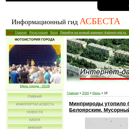
АСБЕСТА
Информационный гид
14+
|
Главная
|
Регистрация
|
Вход
|
Перейти на новый вариант Asbrest-gid.ru
ФОТОИСТОРИЯ ГОРОДА
[
День города - 2010
]
Главная
»
2026
»
Июнь
»
18
ГЛАВНАЯ
Минприроды утопило б
ИНФОПОРТАЛ АСБЕСТА
Белоярским. Мусорный
НОВОСТИ
БЛОГИ
МНЕНИЯ